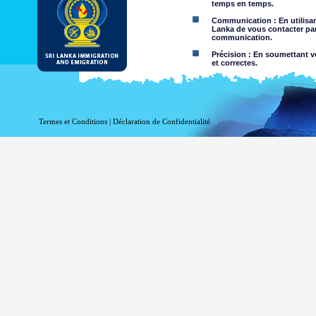
temps en temps.
Communication : En utilisant
Lanka de vous contacter par
communication.
Précision : En soumettant vo
et correctes.
Limites d'utilisation : Vous 
Dégagement de responsabil
Termes et Conditions
|
Déclaration de Confidentialité
En utilisant ce site web, vo
Le Département de l'Immigrati
l'exactitude de l'information c
Département exclut toute res
l'utilisation de, ou sur la foi,
négligence de la part du Départ
Information ou les ma
nature criminelle ou vi
sites Web liés. Le Dép
visualisation par des 
Vous assumez tous les r
Risque que v
être transmis
Le risque qu