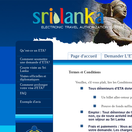
Qu’est-ce un ETA?
Page d'accueil
Demander L’
Comment soumettre
une demande d’ETA?
Courte visite au Sri
Lanka
Termes et Conditions
Visites officielles et
diplomatiques
Veuillez, s'il vous plaît, lire les Condit
Comment prolonger
votre visa d'ETA?
Tous détenteurs d'ETA doive
FAQ
Un billet aller-retour
Exemple d'avis
Preuve de fonds suffis
Emploi : Tout détenteur de 
non, ou de toute activité in
son séjour au Sri Lanka
Frais et paiements : Vous a
votre demande. Les charges 