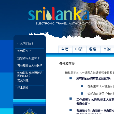
什么叫ETA？
主页
申请
收费
查询
如何提交？
短暂访问斯里兰卡
条件和前提
官员和外交人员访问
确认您的ETA申请表之前请阅读条件和
如何延长发出短暂访
问的ETA？
所有的ETA持有者必须能够:
常见问题
在斯里兰卡入境港有
样本通知
说明您在斯里兰卡可
工作:持有ETA的他/她本人
者商业事。
费用和支付: 您同意一旦您提