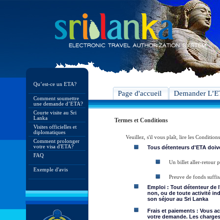
Qu’est-ce un ETA?
Page d'accueil
Demander L’
Comment soumettre
une demande d’ETA?
Courte visite au Sri
Lanka
Termes et Conditions
Visites officielles et
diplomatiques
Veuillez, s'il vous plaît, lire les Condit
Comment prolonger
votre visa d'ETA?
Tous détenteurs d'ETA doive
FAQ
Un billet aller-retour
Exemple d'avis
Preuve de fonds suffis
Emploi : Tout détenteur de 
non, ou de toute activité in
son séjour au Sri Lanka
Frais et paiements : Vous a
votre demande. Les charges 