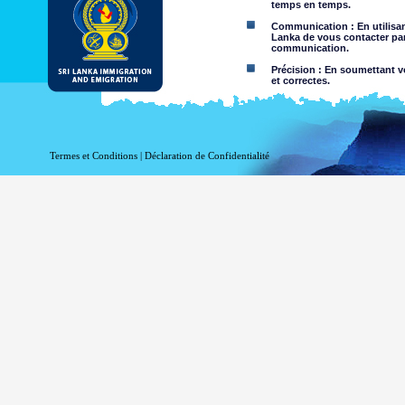
temps en temps.
Communication : En utilisant
Lanka de vous contacter par
communication.
Précision : En soumettant vo
et correctes.
Limites d'utilisation : Vous 
Dégagement de responsabil
Termes et Conditions
|
Déclaration de Confidentialité
En utilisant ce site web, vo
Le Département de l'Immigrati
l'exactitude de l'information c
Département exclut toute res
l'utilisation de, ou sur la foi,
négligence de la part du Départ
Information ou les ma
nature criminelle ou vi
sites Web liés. Le Dép
visualisation par des 
Vous assumez tous les r
Risque que v
être transmis
Le risque qu