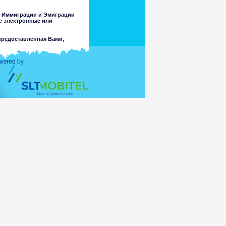
у Иммиграции и Эмиграции
ие электронные или
предоставленная Вами,
другой цели, кроме
ченность или точности любой
бственные суждения об этих
ной законом, за потерю или
ьно информации, содержащейся
стороны Департамента или его
ческими, неподходящими для
ь доступны через этот сайт в
ссылке. Департамент не делает
совершеннолетних или любых
повреждаемых любым вирусом
 доступ к нему или,