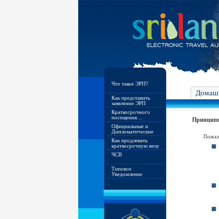
Что такое ЭРП?
Домашн
Как представить
заявление ЭРП
Краткосрочного
посещения…
Принципы
Официальные и
Дипломатические
Пожалу
Как продлевать
краткосрочную визу
ЧСВ
Типовое
Уведомление