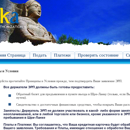
яя Страница
Подать
Платежи
Проверять состояние
С
 и Условия
йста прочитайте Принципы и Условия прежде, чем подтвердить Ваше заявление ЭРП.
Все держатели ЭРП должны быть готовы предоставить:
Обратный билет для предъявления в пункте въезда в Шри-Ланку (только, если 
путем).
Свидетельство о достаточных финансовых средствах, чтобы покрыть Ваши рас
Занятость: Держатель ЭРП не должен участвовать в какой- либо форме заня
неоплачиваемой, или в любой торговле или бизнесе, кроме указанного в ЭРП
пребывания в Шри-Ланке
Платы и Платежи: Вы соглашаетесь, что Ваша кредитная карточка будет обраб
Вашего заявления. Требования и Платы, имеющие отношение к обработке Ваш