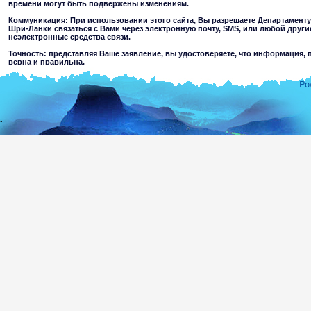
времени могут быть подвержены изменениям.
Коммуникация: При использовании этого сайта, Вы разрешаете Департамент
Шри-Ланки связаться с Вами через электронную почту, SMS, или любой друг
неэлектронные средства связи.
Точность: представляя Ваше заявление, вы удостоверяете, что информация, 
верна и правильна.
Ограничения использования: Вы не можете использовать этот сайт в любой 
обозначенной.
Отклонение ответственности:
.
При использовании этого вебсайта Вы принимаете
Департамент Иммиграции и Эмиграции Шри-Ланки не несет ответственности за закон
информации содержащейся на этом сайте. Пользователи должны сделать свои со
материалах. Департамент исключает всю ответственность до степени, разрешен
повреждение, являющееся результатом использования или доверительности относител
на этом сайте, или доступа через этот вебсайт, вызванный любой небрежностью со 
агентов.
Информация или материалы, которые являются агрессивными, порнографи
несовершеннолетних, а также преступного или жестокого характера могут быт
результате хакерство или в результате их размещения на других вебсайтах по 
предостережений относительно пригодности информации, доступной для не
других пользователей.
Вы принимаете все риски, связанные с использованием этого вебсайта,включая:
Риск вашего компьютера, программного обеспечения или данных, 
который мог бы быть передан или активизирован через вебсайт или ваш