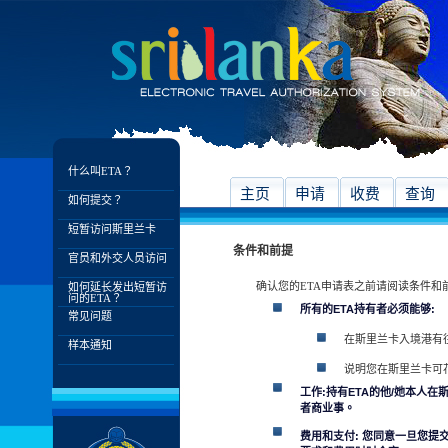
什么叫ETA？
主页
申请
收费
查询
如何提交？
短暂访问斯里兰卡
条件和前提
官员和外交人员访问
确认您的ETA申请表之前请阅读条件和
如何延长发出短暂访
问的ETA？
所有的ETA持有者必须能够:
常见问题
在斯里兰卡入境港有
样本通知
说明您在斯里兰卡可
工作:持有ETA的他/她本人
者商业事。
费用和支付: 您同意一旦您提