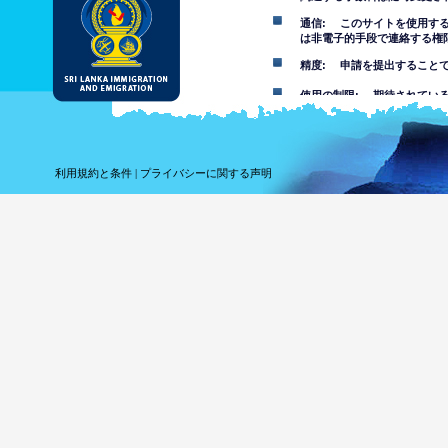
通信: このサイトを使用す
は非電子的手段で連絡する権
精度: 申請を提出すること
使用の制限: 期待されてい
免責事項
このウェブサイトの使用を受
利用規約と条件
|
プライバシーに関する声明
このウェブサイトにある情報
その事項について自分で判断
報を信頼することでまたはこ
れている損失や損害について
このウェブサイトを
は不快な、ポルノ、
す。部門は未成年者
このウェブサイトの
ウェブサイ
ってコンピ
しません。
ウェブサイ