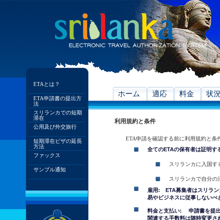
ETAとは？
ホーム
適応
料金
状
ETA申請書の提出方
法
スリランカでの短期
滞在
利用規約と条件
公用及び外交旅行
ETA申請を確認する前に利用規約と条
短期滞在ビザの延長
方法
全てのETAの保有者は証明す
ファックス
スリランカに入国す
サンプル通知
スリランカで自分の
雇用: ETA募集者はスリラ
易やビジネスに従事しないべ
料金と支払い: 申請書を提
関連する手数料は随時変更さ