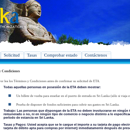
Solicitud
Tasas
Comprobar estado
Contáctenos
y Condiciones
vor lea los Términos y Condiciones antes de confirmar su solicitud de ETA.
Todas aquellas personas en posesión de la ETA deben mostrar:
Un billete de vuelta para enseñar en el puerto de entrada en Sri Lanka (sólo si viaja e
Prueba de disponer de fondos suficientes para cubrir sus gastos en Sri Lanka.
Trabajo: Las personas que dispongan de la ETA no deben involucrarse en ningún t
remunerado o no, ni en ningún tipo de comercio o negocio distinto a lo especifica
período de estancia en Sri Lanka.
Tasas y Pagos: Usted acepta que se le cargue el importe a su tarjeta de pago electró
tarjeta de débito apta para compras por internet) inmediatamente después de presen