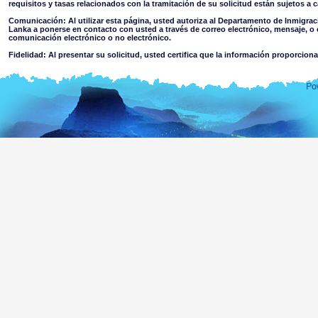
requisitos y tasas relacionados con la tramitación de su solicitud están sujetos a
Comunicación: Al utilizar esta página, usted autoriza al Departamento de Inmigrac
Lanka a ponerse en contacto con usted a través de correo electrónico, mensaje, o 
comunicación electrónico o no electrónico.
Fidelidad: Al presentar su solicitud, usted certifica que la información proporcion
Restricciones de uso: No debe usar esta página para otro fin distinto al estipulado
Aviso Legal:
Al utilizar esta página web usted acepta
El Departamento de Inmigración & Emigración de Sri Lanka no acepta responsabilidad algun
de cualquier información contenida en esta página. Los usuarios deben hacer su propio jui
niega toda responsabilidad en la medida que la ley permite por pérdida o daño causado
contenida en esta página web o la confianza en ella, o la accedida a través de ella, ya sea 
por parte del Departamento o sus agentes.
Información o materiales que sean ofensivos, pornográficos, no adecuados para men
criminal o violenta a la que se pueda acceder a través de esta página ya sea como res
material colgado en páginas vinculadas a ésta. El Departamento no eleva prote
información accesible a menores o cualquier otra persona.
Usted asume todos los riesgos asociados con el uso de esta página, incluyendo
Riesgo de su ordenador, software o información que resulte dañada p
trasmitido o activado a través de la página web o de su acceso a ella; o,
El riesgo de que el contenido de esta página y páginas vinculadas acaten la
de Sri Lanka.