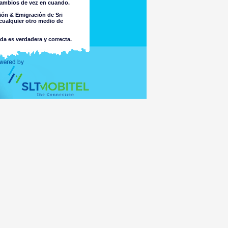
 cambios de vez en cuando.
ión & Emigración de Sri
cualquier otro medio de
ada es verdadera y correcta.
.
a por la integridad o exactitud
cio sobre ella. El Departamento
 por el uso de la información
o no causado por una negligencia
ores u otra forma de naturaleza
ultado de piratería informática o
sta sobre la adecuación de la
or algún virus que pueda ser
s leyes de cualquier país fuera