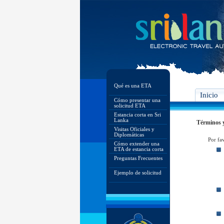
Qué es una ETA
Inicio
Cómo presentar una
solicitud ETA
Estancia corta en Sri
Lanka
Términos 
Visitas Oficiales y
Diplomáticas
Por fa
Cómo extender una
ETA de estancia corta
Preguntas Frecuentes
Ejemplo de solicitud