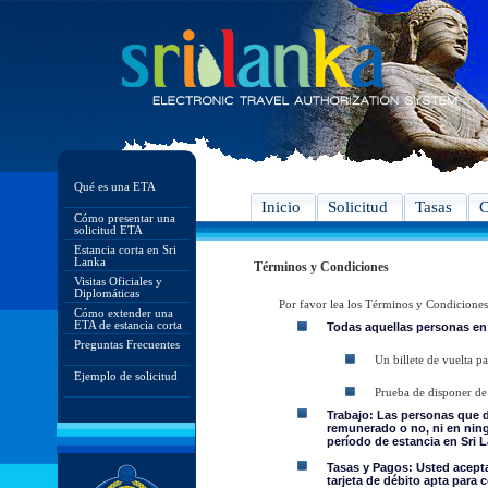
Qué es una ETA
Inicio
Solicitud
Tasas
C
Cómo presentar una
solicitud ETA
Estancia corta en Sri
Lanka
Términos y Condiciones
Visitas Oficiales y
Diplomáticas
Por favor lea los Términos y Condiciones
Cómo extender una
ETA de estancia corta
Todas aquellas personas en
Preguntas Frecuentes
Un billete de vuelta pa
Ejemplo de solicitud
Prueba de disponer de 
Trabajo: Las personas que 
remunerado o no, ni en ning
período de estancia en Sri L
Tasas y Pagos: Usted acepta 
tarjeta de débito apta para