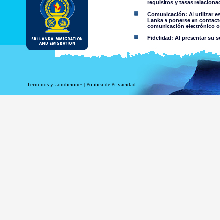
requisitos y tasas relacion
Comunicación: Al utilizar e
Lanka a ponerse en contacto
comunicación electrónico o 
Fidelidad: Al presentar su s
Restricciones de uso: No deb
Aviso Legal:
Términos y Condiciones
|
Política de Privacidad
Al utilizar esta página web 
El Departamento de Inmigración
de cualquier información conte
niega toda responsabilidad e
contenida en esta página web o 
por parte del Departamento o su
Información o materia
criminal o violenta a 
material colgado en 
información accesible 
Usted asume todos los 
Riesgo de s
trasmitido o 
El riesgo de
de Sri Lanka