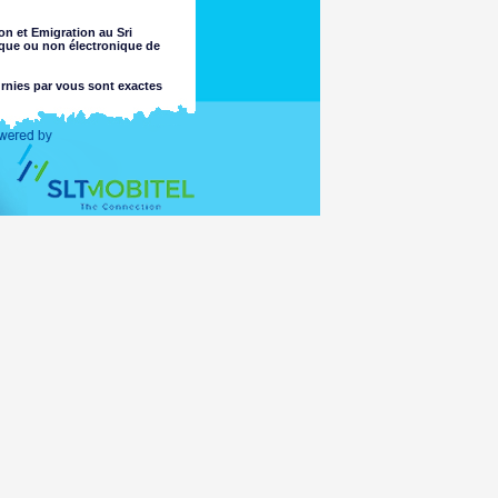
on et Emigration au Sri
ique ou non électronique de
urnies par vous sont exactes
t recherché.
lité quant à l'exhaustivité ou
e jugement sur ces questions. Le
perte ou dommage découlant de
'il s'agisse ou non causé par une
cès des mineurs ou autrement de
iratage ou matériel placé sur les
informations accessibles pour la
agés par un virus qui pourrait
aux lois de tout pays en dehors