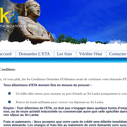
accueil
Demander L’ETA
Les frais
Vérifier l'état
Contacter
Conditions
z, s'il vous plaît, lire les Conditions Générales d'Utilisation avant de confirmer votre demande d'
Tous détenteurs d'ETA doivent être en mesure de prouver :
Un billet aller-retour pour montrer au port d'entrée au Sri Lanka (uniquement si vou
Preuve de fonds suffisants pour couvrir vos dépenses au Sri Lanka.
Emploi : Tout détenteur de l'ETA, ne doit pas s'engager dans quelque forme d'emp
non, ou de toute activité industrielle ou commerciale autre que celle spécifiée dan
son séjour au Sri Lanka
Frais et paiements : Vous acceptez que votre carte de crédit sera débitée immédia
votre demande. Les charges et frais liés au traitement de votre demande sont susc