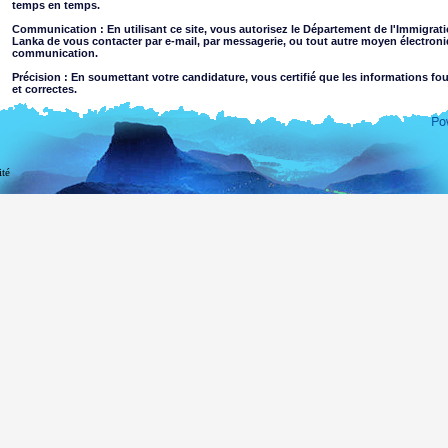
temps en temps.
Communication : En utilisant ce site, vous autorisez le Département de l'Immigrati
Lanka de vous contacter par e-mail, par messagerie, ou tout autre moyen électron
communication.
Précision : En soumettant votre candidature, vous certifié que les informations fo
et correctes.
Limites d'utilisation : Vous ne pouvez utiliser ce site qu’à des fins autres que le bu
Dégagement de responsabilité
ité
En utilisant ce site web, vous acceptez
Le Département de l'Immigration et Émigration du Sri Lanka n'assume aucune responsabi
l'exactitude de l'information contenue sur ce site. Les utilisateurs doivent faire leur propr
Département exclut toute responsabilité dans la mesure permise par la loi en cas de 
l'utilisation de, ou sur la foi, les informations contenues sur ou l'accès via ce site web, qu
négligence de la part du Département ou de ses des agents.
Information ou les matériaux qui sont injurieux, pornographiques, impropres à l'ac
nature criminelle ou violente peuvent être accessibles via ce site soit à la suite de p
sites Web liés. Le Département ne fait aucune déclaration quant à la pertinence des 
visualisation par des mineurs ou toute autre personne.
Vous assumez tous les risques associés à l'utilisation de ce site web, y compris:
Risque que votre ordinateur, des logiciels ou des données soient endomm
être transmis ou activé via le site web ou votre accès à ce produit ou,
Le risque que le contenu de ce site web et de sites web liés est conforme 