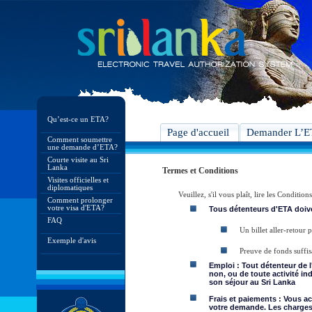
Qu’est-ce un ETA?
Page d'accueil
Demander L’
Comment soumettre
une demande d’ETA?
Courte visite au Sri
Lanka
Termes et Conditions
Visites officielles et
diplomatiques
Veuillez, s'il vous plaît, lire les Condit
Comment prolonger
votre visa d'ETA?
Tous détenteurs d'ETA doive
FAQ
Un billet aller-retour
Exemple d'avis
Preuve de fonds suffis
Emploi : Tout détenteur de 
non, ou de toute activité in
son séjour au Sri Lanka
Frais et paiements : Vous a
votre demande. Les charges 