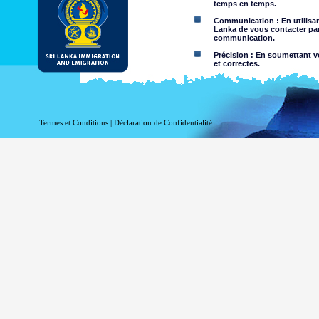
temps en temps.
Communication : En utilisant
Lanka de vous contacter par
communication.
Précision : En soumettant vo
et correctes.
Limites d'utilisation : Vous 
Dégagement de responsabil
Termes et Conditions
|
Déclaration de Confidentialité
En utilisant ce site web, vo
Le Département de l'Immigrati
l'exactitude de l'information c
Département exclut toute res
l'utilisation de, ou sur la foi,
négligence de la part du Départ
Information ou les ma
nature criminelle ou vi
sites Web liés. Le Dép
visualisation par des 
Vous assumez tous les r
Risque que v
être transmis
Le risque qu