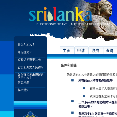
什么叫ETA？
主页
申请
收费
查询
如何提交？
短暂访问斯里兰卡
条件和前提
官员和外交人员访问
确认您的ETA申请表之前请阅读条件和
如何延长发出短暂访
问的ETA？
所有的ETA持有者必须能够:
常见问题
在斯里兰卡入境港有
样本通知
说明您在斯里兰卡可
工作:持有ETA的他/她本人
者商业事。
费用和支付: 您同意一旦您提