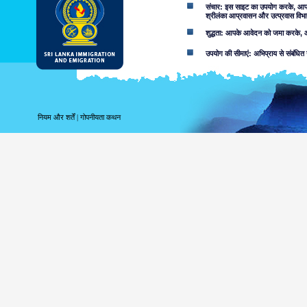
संचार: इस साइट का उपयोग करके, आप ई-म
श्रीलंका आप्रवासन और उत्प्रवास विभा
शुद्धता: आपके आवेदन को जमा करके, आप
उपयोग की सीमाएं: अभिप्राय से संबंधित 
अस्वीकरण:
इस वेब साइट का उपयोग करके आप स्वीका
इस साइट में निहित जानकारी से संबद्ध
नियम और शर्तें
|
गोपनीयता कथन
करता. उपयोगकर्ताओं को उन मामलों के बा
लापरवाही की वजह से या नहीं, उपलब्ध सू
शामिल नहीं करता.
सूचना या सामग्री, जो आक्र
सुलभ हो सकता है, परिणाम के र
सुलभ जानकारी की उपयुक्तता 
निम्नांकित कारणों सहित, आ
वेब साइट या आप
को क्षतिग्रस्त 
जोखिम कि इस वे
आपके द्वारा उपयोगी इस वेब 