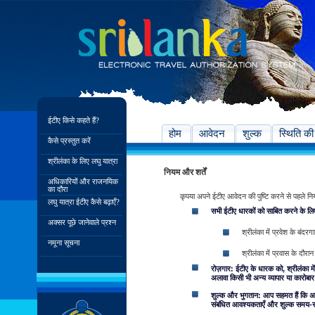
ईटीए किसे कहते हैं?
होम
आवेदन
शुल्क
स्थिति की
कैसे प्रस्तुत करें
श्रीलंका के लिए लघु यात्रा
नियम और शर्तें
अधिकारियों और राजनयिक
का दौरा
कृपया अपने ईटीए आवेदन की पुष्टि करने से पहले नियम एव
लघु यात्रा ईटीए कैसे बढ़ाएँ?
सभी ईटीए धारकों को साबित करने के लिए
अक्सर पूछे जानेवाले प्रश्न
श्रीलंका में प्रवेश के बंदर
नमूना सूचना
श्रीलंका में प्रवास के दौरान
रोज़गार: ईटीए के धारक को, श्रीलंका में
अलावा किसी भी अन्य व्यापार या कारोबार म
शुल्क और भुगतान: आप सहमत हैं कि अपन
संबंधित आवश्यकताएँ और शुल्क समय-समय