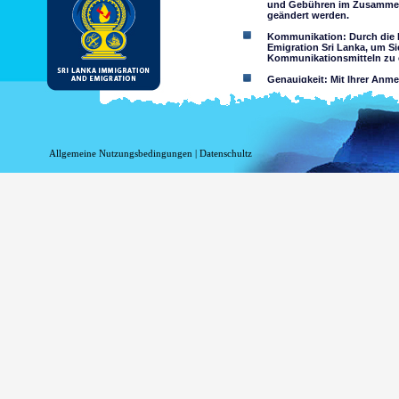
und Gebühren im Zusammen
geändert werden.
Kommunikation: Durch die N
Emigration Sri Lanka, um Si
Kommunikationsmitteln zu e
Genauigkeit: Mit Ihrer Anm
wahrheitsgemäß und richtig
Einschränkungen der Nutzun
nutzen
Haftungsausschluss:
Allgemeine Nutzungsbedingungen
|
Datenschultz
Durch Nutzung dieser Websi
Das Department of Immigrati
Genauigkeit der Informationen 
Verlust oder Schäden auf Gru
Zugriff über diese Website, ob o
Informationen oder
Minderjährigen sind o
sein entweder als Erg
Zusicherungen hinsich
Sie übernehmen alle Ri
Risiko auf 
Website oder
Das Risiko,