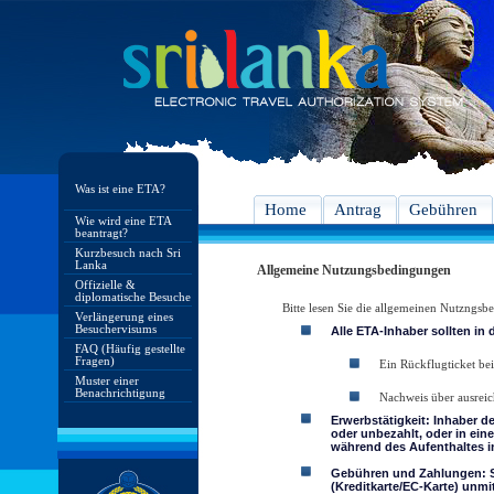
Was ist eine ETA?
Home
Antrag
Gebühren
Wie wird eine ETA
beantragt?
Kurzbesuch nach Sri
Lanka
Allgemeine Nutzungsbedingungen
Offizielle &
diplomatische Besuche
Bitte lesen Sie die allgemeinen Nutzngs
Verlängerung eines
Besuchervisums
Alle ETA-Inhaber sollten in
FAQ (Häufig gestellte
Fragen)
Ein Rückflugticket bei
Muster einer
Benachrichtigung
Nachweis über ausreic
Erwerbstätigkeit: Inhaber d
oder unbezahlt, oder in ein
während des Aufenthaltes in
Gebühren und Zahlungen: Si
(Kreditkarte/EC-Karte) unmi