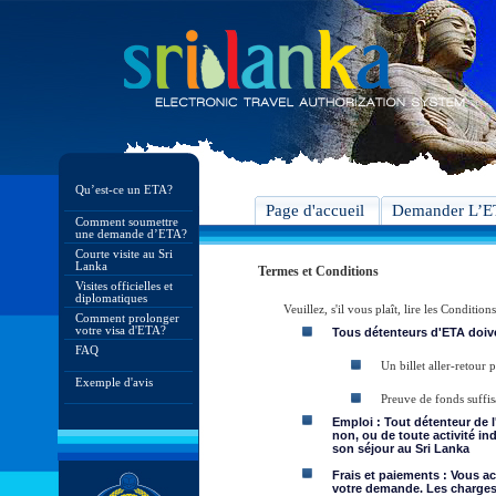
Qu’est-ce un ETA?
Page d'accueil
Demander L’
Comment soumettre
une demande d’ETA?
Courte visite au Sri
Lanka
Termes et Conditions
Visites officielles et
diplomatiques
Veuillez, s'il vous plaît, lire les Condit
Comment prolonger
votre visa d'ETA?
Tous détenteurs d'ETA doive
FAQ
Un billet aller-retour
Exemple d'avis
Preuve de fonds suffis
Emploi : Tout détenteur de 
non, ou de toute activité in
son séjour au Sri Lanka
Frais et paiements : Vous a
votre demande. Les charges 