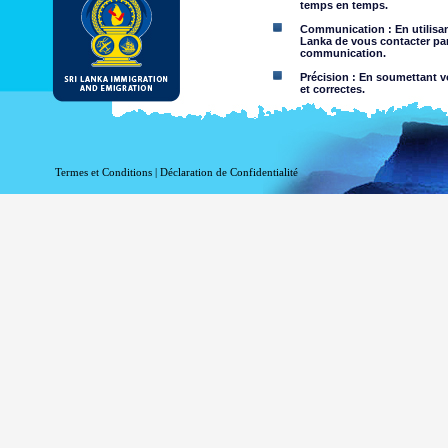
temps en temps.
Communication : En utilisant
Lanka de vous contacter par
communication.
Précision : En soumettant vo
et correctes.
Limites d'utilisation : Vous 
Dégagement de responsabil
Termes et Conditions
|
Déclaration de Confidentialité
En utilisant ce site web, vo
Le Département de l'Immigrati
l'exactitude de l'information c
Département exclut toute res
l'utilisation de, ou sur la foi,
négligence de la part du Départ
Information ou les ma
nature criminelle ou vi
sites Web liés. Le Dép
visualisation par des 
Vous assumez tous les r
Risque que v
être transmis
Le risque qu