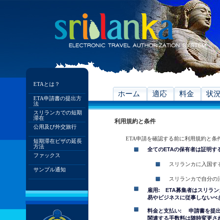
ETAとは？
ホーム
適応
料金
状
ETA申請書の提出方
法
スリランカでの短期
滞在
利用規約と条件
公用及び外交旅行
ETA申請を確認する前に利用規約と条
短期滞在ビザの延長
方法
全てのETAの保有者は証明す
ファックス
スリランカに入国す
サンプル通知
スリランカで自分の
雇用: ETA募集者はスリラ
易やビジネスに従事しないべ
料金と支払い: 申請書を提
関連する手数料は随時変更さ