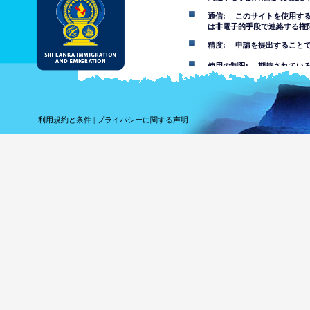
通信: このサイトを使用す
は非電子的手段で連絡する権
精度: 申請を提出すること
使用の制限: 期待されてい
免責事項
このウェブサイトの使用を受
利用規約と条件
|
プライバシーに関する声明
このウェブサイトにある情報
その事項について自分で判断
報を信頼することでまたはこ
れている損失や損害について
このウェブサイトを
は不快な、ポルノ、
す。部門は未成年者
このウェブサイトの
ウェブサイ
ってコンピ
しません。
ウェブサイ