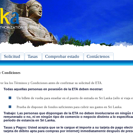
Solicitud
Tasas
Comprobar estado
Contáctenos
y Condiciones
vor lea los Términos y Condiciones antes de confirmar su solicitud de ETA.
Todas aquellas personas en posesión de la ETA deben mostrar:
Un billete de vuelta para enseñar en el puerto de entrada en Sri Lanka (sólo si viaja e
Prueba de disponer de fondos suficientes para cubrir sus gastos en Sri Lanka.
Trabajo: Las personas que dispongan de la ETA no deben involucrarse en ningún t
remunerado o no, ni en ningún tipo de comercio o negocio distinto a lo especifica
período de estancia en Sri Lanka.
Tasas y Pagos: Usted acepta que se le cargue el importe a su tarjeta de pago electró
tarjeta de débito apta para compras por internet) inmediatamente después de presen