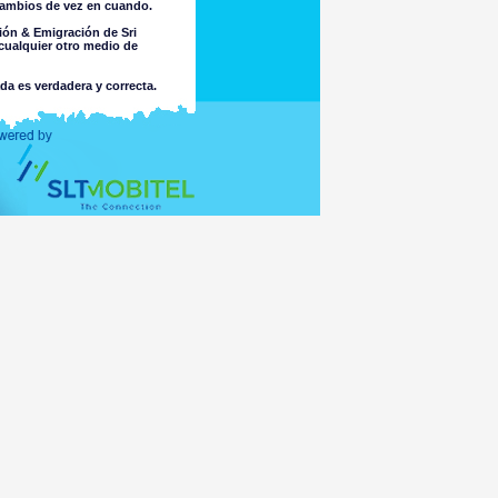
 cambios de vez en cuando.
ión & Emigración de Sri
cualquier otro medio de
ada es verdadera y correcta.
.
a por la integridad o exactitud
cio sobre ella. El Departamento
 por el uso de la información
o no causado por una negligencia
ores u otra forma de naturaleza
ultado de piratería informática o
sta sobre la adecuación de la
or algún virus que pueda ser
s leyes de cualquier país fuera