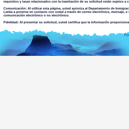
requisitos y tasas relacionados con la tramitación de su solicitud están sujetos a
Comunicación: Al utilizar esta página, usted autoriza al Departamento de Inmigrac
Lanka a ponerse en contacto con usted a través de correo electrónico, mensaje, o 
comunicación electrónico o no electrónico.
Fidelidad: Al presentar su solicitud, usted certifica que la información proporcion
Restricciones de uso: No debe usar esta página para otro fin distinto al estipulado
Aviso Legal:
Al utilizar esta página web usted acepta
El Departamento de Inmigración & Emigración de Sri Lanka no acepta responsabilidad algun
de cualquier información contenida en esta página. Los usuarios deben hacer su propio jui
niega toda responsabilidad en la medida que la ley permite por pérdida o daño causado
contenida en esta página web o la confianza en ella, o la accedida a través de ella, ya sea 
por parte del Departamento o sus agentes.
Información o materiales que sean ofensivos, pornográficos, no adecuados para men
criminal o violenta a la que se pueda acceder a través de esta página ya sea como res
material colgado en páginas vinculadas a ésta. El Departamento no eleva prote
información accesible a menores o cualquier otra persona.
Usted asume todos los riesgos asociados con el uso de esta página, incluyendo
Riesgo de su ordenador, software o información que resulte dañada p
trasmitido o activado a través de la página web o de su acceso a ella; o,
El riesgo de que el contenido de esta página y páginas vinculadas acaten la
de Sri Lanka.