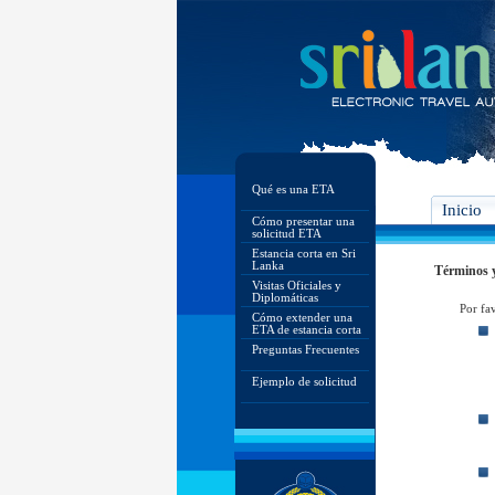
Qué es una ETA
Inicio
Cómo presentar una
solicitud ETA
Estancia corta en Sri
Lanka
Términos 
Visitas Oficiales y
Diplomáticas
Por fa
Cómo extender una
ETA de estancia corta
Preguntas Frecuentes
Ejemplo de solicitud