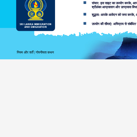
संचार: इस साइट का उपयोग करके, आप ई-म
श्रीलंका आप्रवासन और उत्प्रवास विभा
शुद्धता: आपके आवेदन को जमा करके, आप
उपयोग की सीमाएं: अभिप्राय से संबंधित 
अस्वीकरण:
इस वेब साइट का उपयोग करके आप स्वीका
इस साइट में निहित जानकारी से संबद्ध
नियम और शर्तें
|
गोपनीयता कथन
करता. उपयोगकर्ताओं को उन मामलों के बा
लापरवाही की वजह से या नहीं, उपलब्ध सू
शामिल नहीं करता.
सूचना या सामग्री, जो आक्र
सुलभ हो सकता है, परिणाम के र
सुलभ जानकारी की उपयुक्तता 
निम्नांकित कारणों सहित, आ
वेब साइट या आप
को क्षतिग्रस्त 
जोखिम कि इस वे
आपके द्वारा उपयोगी इस वेब 