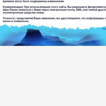
времени могут быть подвержены изменениям.
Коммуникация: При использовании этого сайта, Вы разрешаете Департамент
Шри-Ланки связаться с Вами через электронную почту, SMS, или любой друг
неэлектронные средства связи.
Точность: представляя Ваше заявление, вы удостоверяете, что информация, 
верна и правильна.
Ограничения использования: Вы не можете использовать этот сайт в любой 
обозначенной.
Отклонение ответственности:
.
При использовании этого вебсайта Вы принимаете
Департамент Иммиграции и Эмиграции Шри-Ланки не несет ответственности за закон
информации содержащейся на этом сайте. Пользователи должны сделать свои со
материалах. Департамент исключает всю ответственность до степени, разрешен
повреждение, являющееся результатом использования или доверительности относител
на этом сайте, или доступа через этот вебсайт, вызванный любой небрежностью со 
агентов.
Информация или материалы, которые являются агрессивными, порнографи
несовершеннолетних, а также преступного или жестокого характера могут быт
результате хакерство или в результате их размещения на других вебсайтах по 
предостережений относительно пригодности информации, доступной для не
других пользователей.
Вы принимаете все риски, связанные с использованием этого вебсайта,включая:
Риск вашего компьютера, программного обеспечения или данных, 
который мог бы быть передан или активизирован через вебсайт или ваш