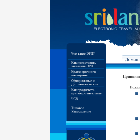
Что такое ЭРП?
Домашн
Как представить
заявление ЭРП
Краткосрочного
посещения…
Принципы
Официальные и
Дипломатические
Пожалу
Как продлевать
краткосрочную визу
ЧСВ
Типовое
Уведомление