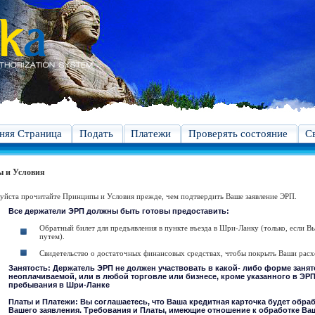
яя Страница
Подать
Платежи
Проверять состояние
С
 и Условия
йста прочитайте Принципы и Условия прежде, чем подтвердить Ваше заявление ЭРП.
Все держатели ЭРП должны быть готовы предоставить:
Обратный билет для предъявления в пункте въезда в Шри-Ланку (только, если 
путем).
Свидетельство о достаточных финансовых средствах, чтобы покрыть Ваши рас
Занятость: Держатель ЭРП не должен участвовать в какой- либо форме заня
неоплачиваемой, или в любой торговле или бизнесе, кроме указанного в ЭРП
пребывания в Шри-Ланке
Платы и Платежи: Вы соглашаетесь, что Ваша кредитная карточка будет обраб
Вашего заявления. Требования и Платы, имеющие отношение к обработке Ваш