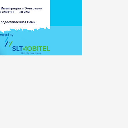
у Иммиграции и Эмиграции
ие электронные или
предоставленная Вами,
другой цели, кроме
ченность или точности любой
бственные суждения об этих
ной законом, за потерю или
ьно информации, содержащейся
стороны Департамента или его
ческими, неподходящими для
ь доступны через этот сайт в
ссылке. Департамент не делает
совершеннолетних или любых
повреждаемых любым вирусом
 доступ к нему или,