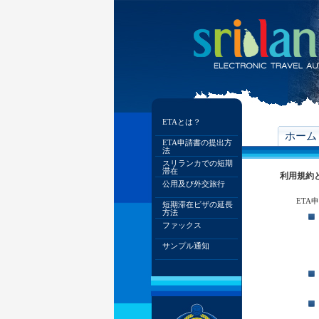
ETAとは？
ホーム
ETA申請書の提出方
法
スリランカでの短期
滞在
利用規約
公用及び外交旅行
ETA
短期滞在ビザの延長
方法
ファックス
サンプル通知