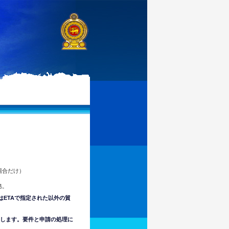
場合だけ）
拠。
はETAで指定された以外の貿
意します。要件と申請の処理に