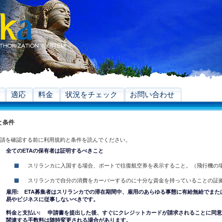
適応
料金
状況をチェック
お問い合わせ
と条件
申請を確認する前に利用規約と条件を読んでください。
全てのETAの保有者は証明するべきこと
スリランカに入国する場合、ポートで往復航空券を表示すること。（飛行機の
スリランカで自分の消費をカーバーするのに十分な資金を持っていることの証
雇用: ETA募集者はスリランカでの滞在期間中、雇用のあらゆる事態に有給無給でまた
易やビジネスに従事しないべきです。
料金と支払い: 申請書を提出した後、すぐにクレジットカードが請求されることに同
関連する手数料は随時変更される場合があります。