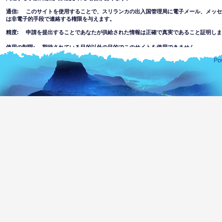
通信: このサイトを使用することで、スリランカの出入国管理局に電子メール、メッ
は非電子的手段で連絡する権限を与えます。
精度: 申請を提出することであなたが供給された情報は正確で真実であること証明しま
使用の制限: 期待されている目的以外の目的でこのサイトを使用できません。
免責事項
このウェブサイトの使用を受け入れることにより
このウェブサイトにある情報の完全さまたは正確さについてスリランカの出入国管理局
その事項について自分で判断しなければなりません。このウェブサイトを使用すること
報を信頼することでまたはこのウェブサイトを通してアクセスすることでまたは何かの
れている損失や損害について出入国管理局の一部または代理人はすべての責任を除外し
このウェブサイトを通してハッキングまたはリンクされているウェブサイトへ
は不快な、ポルノ、不適切な情報や資料にアクセスまたは犯罪や暴力的な性質
す。部門は未成年者または他の人物に表示される情報の適合性に関して一切責
このウェブサイトの使用に伴う以下を含む全てのリスクを想定します。
ウェブサイトまたはウェブサイトへのアクセスを通して何かのウイル
ってコンピュータは危険な状態になったり、ソフトウェアあるいはデ
しません。
ウェブサイトの内容およびリンクされているウェブサイトはスリラン