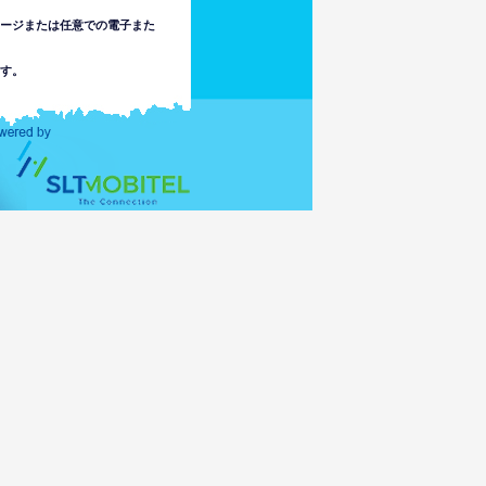
セージまたは任意での電子また
す。
は責任を負いません。使用者は
でまたはこのウェブサイトの情
不注意で起こる、法律で認めら
ます。
アクセスの結果として未成年者
にアクセス可能な場合がありま
任を負いません。
スの伝達もしくは活性化によ
ータを破損されたりするかも
カ以外の国の法律に従うリス