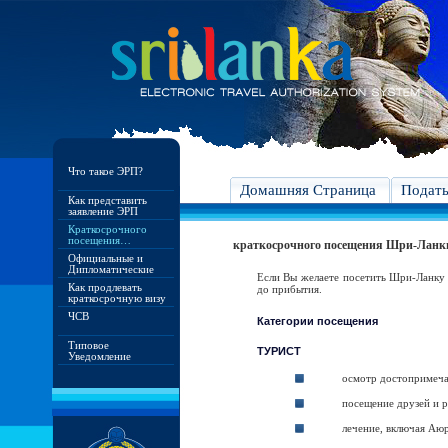
Что такое ЭРП?
Домашняя Страница
Подат
Как представить
заявление ЭРП
Краткосрочного
посещения…
краткосрочного посещения Шри-Ланк
Официальные и
Дипломатические
Если Вы желаете посетить Шри-Ланку
Как продлевать
до прибытия.
краткосрочную визу
ЧСВ
Категории посещения
Типовое
ТУРИСТ
Уведомление
осмотр достопримеча
посещение друзей и 
лечение, включая Аюр