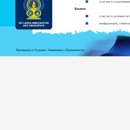
участие в спортивных
Бизнес
участие в деловых вс
конференции, симпоз
короткие учебные ку
участие в мероприяти
Participating in religio
Принципы и Условия
|
Заявлении о Приватности.
Participate in Sympos
транзит
транзит через Шри-Л
The types of ETA:
ETA for Tourist purpos
ETA for Business purpo
ETA for Transit up to
At the arrival applicant may be granted 
arrival (Within given 30 days). The balanc
Business Purposes ETA