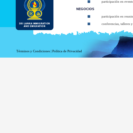
participación en evento
NEGOCIOS
participación en reuni
conferencias, talleres 
cursos de formación co
participación en arte, 
Participating in religio
Términos y Condiciones
|
Política de Privacidad
Participate in Sympos
TRÁNSITO
de tránsito a través de
The types of ETA:
ETA for Tourist purpos
ETA for Business purpo
ETA for Transit up to
At the arrival applicant may be granted 
arrival (Within given 30 days). The balanc
Business Purposes ETA