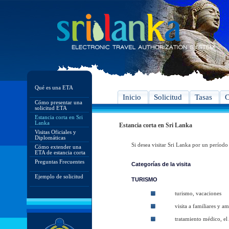
Qué es una ETA
Inicio
Solicitud
Tasas
C
Cómo presentar una
solicitud ETA
Estancia corta en Sri
Lanka
Estancia corta en Sri Lanka
Visitas Oficiales y
Diplomáticas
Si desea visitar Sri Lanka por un período
Cómo extender una
ETA de estancia corta
Preguntas Frecuentes
Categorías de la visita
Ejemplo de solicitud
TURISMO
turismo, vacaciones
visita a familiares y a
tratamiento médico, el