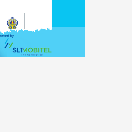
ормацией.Чтобы
ся с визовым
тирует Вас о
ить подробную
ания.