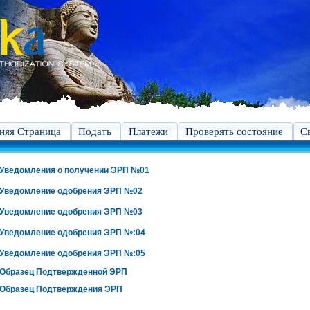
яя Страница
Подать
Платежи
Проверять состояние
С
Уведомления о получении ЭРП №01
Уведомление одобрения ЭРП №02
Уведомление одобрения ЭРП №03
Уведомление одобрения ЭРП №:04
Уведомление одобрения ЭРП №:05
Образец Подтвержденной ЭРП
Образец Подтверждения ЭРП