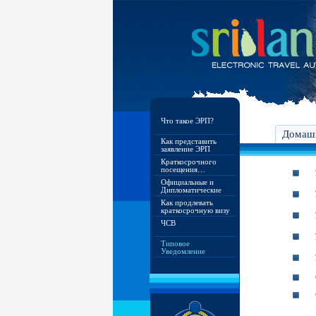
Что такое ЭРП?
Домашн
Как представить
заявление ЭРП
Краткосрочного
посещения…
Официальные и
Дипломатические
Как продлевать
краткосрочную визу
ЧСВ
Типовое
Уведомление