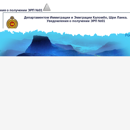
ния о получении ЭРП №01
Департаментом Иммиграции и Эмиграции Каломбо, Шри Ланка.
Уведомления о получении ЭРП №01
Уважаемый/ая Г-н/Г-жа
Ваше заявление на ЭРП было тщательно рассмотрено в связи с предоставленной инф
прийти к решению о Вашем заявлении ЭРП, мы любезно советуем Вам связать
.
сотрудником в ближайшем консульстве Шри-Ланки. Сотрудник проинструк
дополнительных требованиях, чтобы получить одобрение на Ваше заявление. Получ
информацию о консульствах Шри- Ланки, пожалуйста посетите: www.mea.gov.lk
Пожалуйста сохраните следующий регистрационный номер для дальнейшего использов
.........xxxxxxxxxxxxx
Это уведомление сформировано компьютером и не несет подписи или печати.
Департамент Иммиграции и Эмиграции Шри-Ланка
Спасибо за то, чтобы быть связанным с Иммиграцией Шри-Ланки.
ние одобрения ЭРП №02