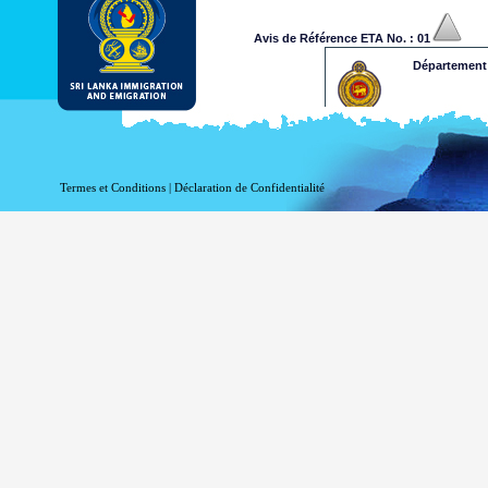
Avis de Référence ETA No. : 01
Département 
Cher Monsieur / Chère Mada
Votre demande de l'ETA a été 
décision sur votre demande d'
Termes et Conditions
|
Déclaration de Confidentialité
à l'Etranger la plus proch
supplémentaires pour l'appro
Lanka à l'Etranger, veuillez s'
Veuillez retenir le numéro de 
.........xxxxxxxxxxxxx
Ceci est un avis généré par or
Département de l'Immigration
Merci
Avis de Référence ETA No. : 02