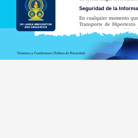
Seguridad de la Inform
En cualquier momento que 
Transporte de Hipertexto 
información está codificada
navegador no admite este
obtener una ETA.
Aunque el DI&E ofrece el e
Términos y Condiciones
|
Política de Privacidad
inherentes asociados a la t
Información de registro 
La información relacionada
estadísticas. La siguiente
Su nombre de dominio 
La dirección de su ser
La fecha y hora de la v
Las páginas a las que 
La página a la que acc