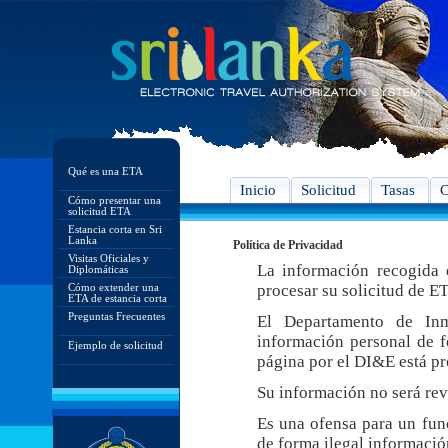
Qué es una ETA
Inicio
Solicitud
Tasas
C
Cómo presentar una
solicitud ETA
Estancia corta en Sri
Lanka
Política de Privacidad
Visitas Oficiales y
La información recogida e
Diplomáticas
Cómo extender una
procesar su solicitud de E
ETA de estancia corta
Preguntas Frecuentes
El Departamento de In
información personal de f
Ejemplo de solicitud
página por el DI&E está pr
Su información no será rev
Es una ofensa para un func
de forma ilegal informació