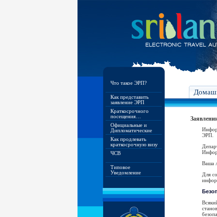
Что такое ЭРП?
Домашн
Как представить
заявление ЭРП
Краткосрочного
посещения…
Заявлении
Официальные и
Инфор
Дипломатические
ЭРП.
Как продлевать
краткосрочную визу
Депар
Инфор
ЧСВ
Ваша л
Типовое
Уведомление
Для с
инфор
Безо
Всяки
стано
безопа