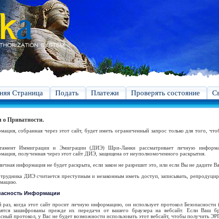
яя Страница
Подать
Платежи
Проверять состояние
С
 о Приватности.
мация, собранная через этот сайт, будет иметь ограниченный запрос только для того, что
тамент Иммиграции и Эмиграции (ДИЭ) Шри-Ланки рассматривает личную информа
мация, полученная через этот сайт ДИЭ, защищена от неуполномоченного раскрытия.
ичная информация не будет раскрыта, если закон не разрешит это, или если Вы не дадите В
отрудника ДИЭ считается преступным и незаконным иметь доступ, записывать, репродуцир
мацию.
пасность Информации
й раз, когда этот сайт просит личную информацию, он использует протокол Безопасности
вятся зашифрованы прежде их передачи от вашего браузера на вебсайт. Если Ваш бр
сный протокол, у Вас не будет возможности использовать этот вебсайт, чтобы получить ЭР