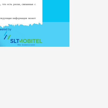
 что есть риски, связанные с
 Следующая информация может
роме маловероятных случаев
страцию в системе.
 не будет добавлен к списку
овать в любой другой цели без
истерства Внешних Отношений