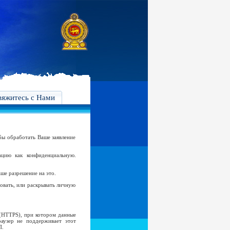
вяжитесь с Нами
бы обработать Ваше заявление
цию как конфиденциальную.
аше разрешение на это.
овать, или раскрывать личную
 (HTTPS), при котором данные
аузер не поддерживает этот
П.