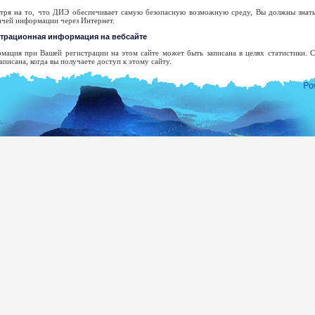
тря на то, что ДИЭ обеспечивает самую безопасную возможную среду, Вы должны знать,
ачей информации через Интернет.
страционная информация на вебсайте
мация при Вашей регистрации на этом сайте может быть записана в целях статистики.
аписана, когда вы получаете доступ к этому сайту.
ше доменное имя высшего уровня.
рес Вашего сервера.
та и время посещения сайта.
.
раницы доступа.
едыдущий сайт доступа.
п использованного браузера.
ша операционная система.
икакой попытки не будет сделано, чтобы опознать пользователей или их действия к
едования, когда правоохранительные органы могут получить ордер, чтобы просмотреть реги
дрес электронной почты будет зарегистрирован только с целью, обозначенной Вами. Он
тов, если Вы определенно не просили об этом, и мы не будем раскрывать его или использ
 согласия.
олного списка шри-ланкийских Заграничных Миссий Вы можете посетить веб-сайт Мин
ea.gov.lk
демократической Социалистической республики Шри-Ланки.