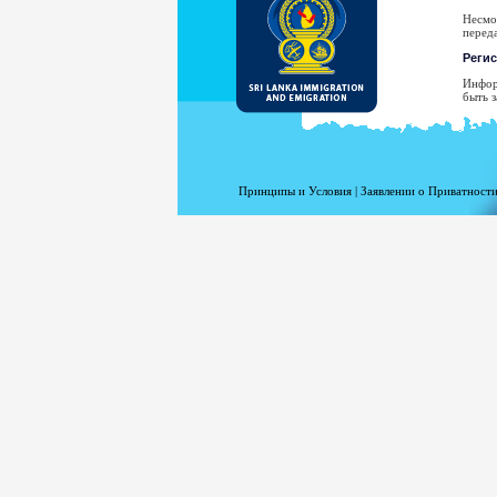
Несмо
перед
Реги
Инфор
быть з
Ва
Ад
Да
Принципы и Условия
|
Заявлении о Приватности
Ст
Пр
Ти
Ва
Н
рассл
Ваш а
адреса
Вашего
Для п
www.m