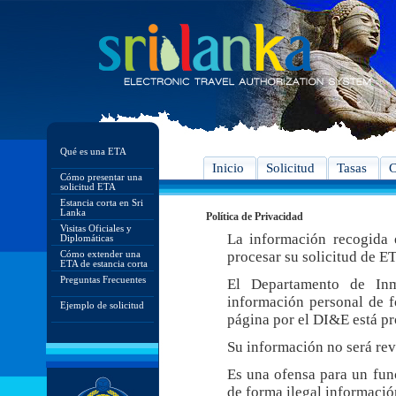
Qué es una ETA
Inicio
Solicitud
Tasas
C
Cómo presentar una
solicitud ETA
Estancia corta en Sri
Lanka
Política de Privacidad
Visitas Oficiales y
La información recogida e
Diplomáticas
Cómo extender una
procesar su solicitud de E
ETA de estancia corta
Preguntas Frecuentes
El Departamento de In
información personal de f
Ejemplo de solicitud
página por el DI&E está pr
Su información no será rev
Es una ofensa para un func
de forma ilegal informació