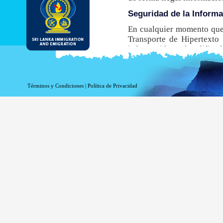
Seguridad de la Inform
En cualquier momento que 
Transporte de Hipertexto 
información está codificada
navegador no admite este
obtener una ETA.
Aunque el DI&E ofrece el e
Términos y Condiciones
|
Política de Privacidad
inherentes asociados a la t
Información de registro 
La información relacionada
estadísticas. La siguiente
Su nombre de dominio 
La dirección de su ser
La fecha y hora de la v
Las páginas a las que 
La página a la que acc