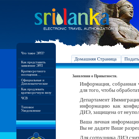
Что такое ЭРП?
Домашняя Страница
Подат
Как представить
заявление ЭРП
Краткосрочного
посещения…
Заявлении о Приватности.
Официальные и
Информация, собранная ч
Дипломатические
Как продлевать
для того, чтобы обработа
краткосрочную визу
ЧСВ
Департамент Иммиграци
информацию как конфид
Типовое
Уведомление
ДИЭ, защищена от неупо
Ваша личная информация 
Вы не дадите Ваше разреш
Для сотрудника ДИЭ счит