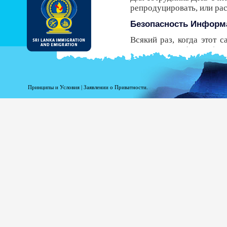
репродуцировать, или р
Безопасность Информ
Всякий раз, когда этот 
Безопасности (HTTPS), 
передачи от вашего брау
безопасный протокол, у В
получить ЭРП.
Принципы и Условия
|
Заявлении о Приватности.
Несмотря на то, что ДИ
должны знать, что есть р
Регистрационная инфо
Информация при Вашей р
статистики. Следующая
доступ к этому сайту.
Ваше доменное имя в
Адрес Вашего сервер
Дата и время посещен
Страницы доступа.