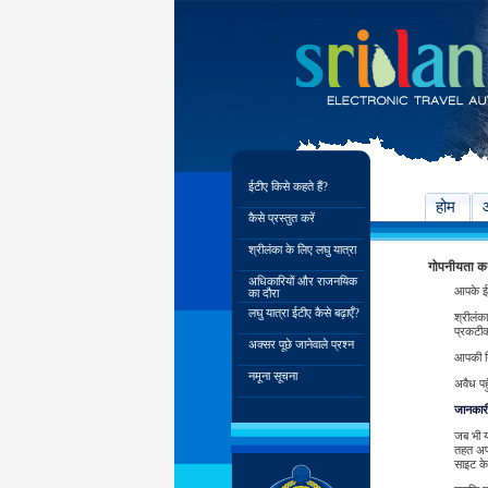
ईटीए किसे कहते हैं?
होम
कैसे प्रस्तुत करें
श्रीलंका के लिए लघु यात्रा
गोपनीयता 
अधिकारियों और राजनयिक
आपके ईट
का दौरा
लघु यात्रा ईटीए कैसे बढ़ाएँ?
श्रीलंक
प्रकटीक
अक्सर पूछे जानेवाले प्रश्न
आपकी नि
नमूना सूचना
अवैध पह
जानकारी 
जब भी य
तहत अपन
साइट के 