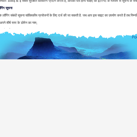
भवतः डीआइ & ई सबसे सुरक्षित वातावरण प्रदान करता है, आपको पता होना चाहिए कि इंटरनेट के माध्यम से सूचना के संचर
गिंग सूचना
 लॉगिंग संबंधी सूचना सांख्यिकीय प्रयोजनों के लिए दर्ज की जा सकती है. जब आप इस साइट का उपयोग करते हैं तब निम्
े शीर्ष स्तर के डोमेन का नाम;
ने सर्वर का पता;
रीख और साइट की यात्रा का समय;
ँचे पृष्ठ;
्ववत पहुँचे साइट;
ोग किये गये ब्राउज़र के प्रकार;
के ऑपरेटिंग सिस्टम
योगकर्ताओं या अपने ब्राउज़िंग गतिविधियों की पहचान करने के लिए कोई प्रयास जब तक नहीं किया जाएगा, तब तक एक
 एजेंसी सिस्टम लॉग का निरीक्षण करने हेतु वारंट लागू कर सकती है.
वारा प्रदान किये जाने के कारण केवल आपके ई-मेल पते का दर्ज किया जाएगा. जब तक आप विशेष रूप से यह अनुरोध नहीं कर
ाएगा. और न ही इसका खुलासा होगा या आपकी सहमति के बिना अन्य किसी उद्देश्य के लिए उपयोग.
ा के विदेशी मिशनों की एक पूरी सूची के लिए, आप विदेश मंत्रालय की वेबसाइट पर जाएँ.
www.mea.gov.lk
श्रीलंका लोकत