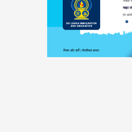
जबकि सं
साइट लॉ
पर आपके
अपन
अप
ता
पहु
पूर
नियम और शर्तें
|
गोपनीयता कथन
उपय
आप
उप
प्रवर्तन
आपके द्
जोड़ा ज
श्रीलंक