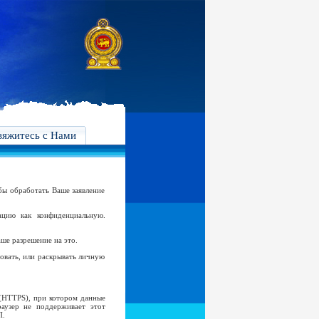
вяжитесь с Нами
бы обработать Ваше заявление
цию как конфиденциальную.
аше разрешение на это.
овать, или раскрывать личную
 (HTTPS), при котором данные
аузер не поддерживает этот
П.