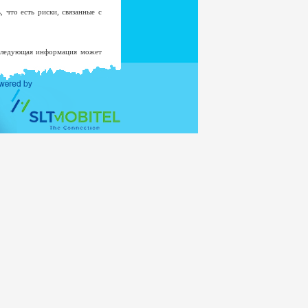
 что есть риски, связанные с
 Следующая информация может
роме маловероятных случаев
страцию в системе.
 не будет добавлен к списку
овать в любой другой цели без
истерства Внешних Отношений