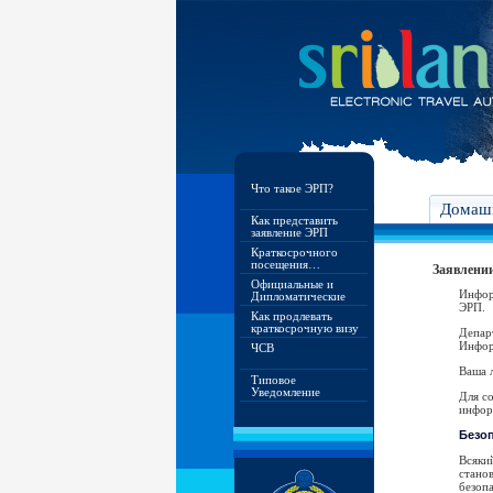
Что такое ЭРП?
Домашн
Как представить
заявление ЭРП
Краткосрочного
посещения…
Заявлении
Официальные и
Инфор
Дипломатические
ЭРП.
Как продлевать
краткосрочную визу
Депар
Инфор
ЧСВ
Ваша л
Типовое
Уведомление
Для с
инфор
Безо
Всяки
стано
безопа