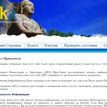
яя Страница
Подать
Платежи
Проверять состояние
С
 о Приватности.
мация, собранная через этот сайт, будет иметь ограниченный запрос только для того, что
тамент Иммиграции и Эмиграции (ДИЭ) Шри-Ланки рассматривает личную информа
мация, полученная через этот сайт ДИЭ, защищена от неуполномоченного раскрытия.
ичная информация не будет раскрыта, если закон не разрешит это, или если Вы не дадите В
отрудника ДИЭ считается преступным и незаконным иметь доступ, записывать, репродуцир
мацию.
пасность Информации
й раз, когда этот сайт просит личную информацию, он использует протокол Безопасности
вятся зашифрованы прежде их передачи от вашего браузера на вебсайт. Если Ваш бр
сный протокол, у Вас не будет возможности использовать этот вебсайт, чтобы получить ЭР