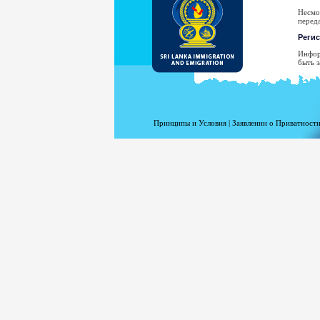
Несмо
перед
Реги
Инфор
быть з
Ва
Ад
Да
Принципы и Условия
|
Заявлении о Приватности
Ст
Пр
Ти
Ва
Н
рассл
Ваш а
адреса
Вашего
Для п
www.m