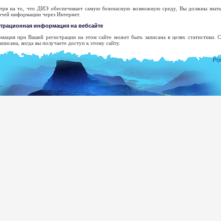
тря на то, что ДИЭ обеспечивает самую безопасную возможную среду, Вы должны знать,
ачей информации через Интернет.
страционная информация на вебсайте
мация при Вашей регистрации на этом сайте может быть записана в целях статистики.
аписана, когда вы получаете доступ к этому сайту.
ше доменное имя высшего уровня.
рес Вашего сервера.
та и время посещения сайта.
.
раницы доступа.
едыдущий сайт доступа.
п использованного браузера.
ша операционная система.
икакой попытки не будет сделано, чтобы опознать пользователей или их действия к
едования, когда правоохранительные органы могут получить ордер, чтобы просмотреть реги
дрес электронной почты будет зарегистрирован только с целью, обозначенной Вами. Он
тов, если Вы определенно не просили об этом, и мы не будем раскрывать его или использ
 согласия.
олного списка шри-ланкийских Заграничных Миссий Вы можете посетить веб-сайт Мин
ea.gov.lk
демократической Социалистической республики Шри-Ланки.