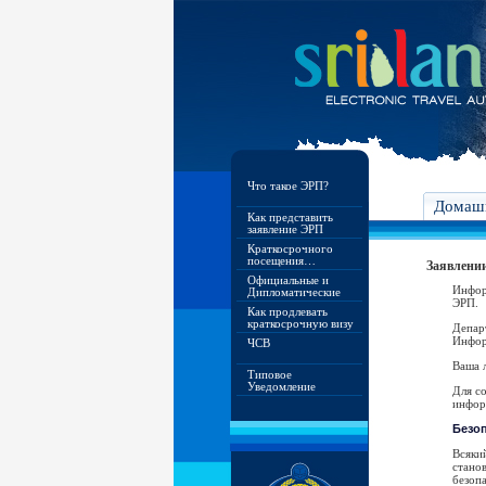
Что такое ЭРП?
Домашн
Как представить
заявление ЭРП
Краткосрочного
посещения…
Заявлении
Официальные и
Инфор
Дипломатические
ЭРП.
Как продлевать
краткосрочную визу
Депар
Инфор
ЧСВ
Ваша л
Типовое
Уведомление
Для с
инфор
Безо
Всяки
стано
безопа