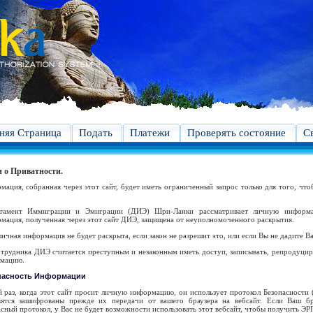
яя Страница
Подать
Платежи
Проверять состояние
С
 о Приватности.
мация, собранная через этот сайт, будет иметь ограниченный запрос только для того, что
тамент Иммиграции и Эмиграции (ДИЭ) Шри-Ланки рассматривает личную информа
мация, полученная через этот сайт ДИЭ, защищена от неуполномоченного раскрытия.
ичная информация не будет раскрыта, если закон не разрешит это, или если Вы не дадите В
отрудника ДИЭ считается преступным и незаконным иметь доступ, записывать, репродуцир
мацию.
пасность Информации
й раз, когда этот сайт просит личную информацию, он использует протокол Безопасности
вятся зашифрованы прежде их передачи от вашего браузера на вебсайт. Если Ваш бр
сный протокол, у Вас не будет возможности использовать этот вебсайт, чтобы получить ЭР