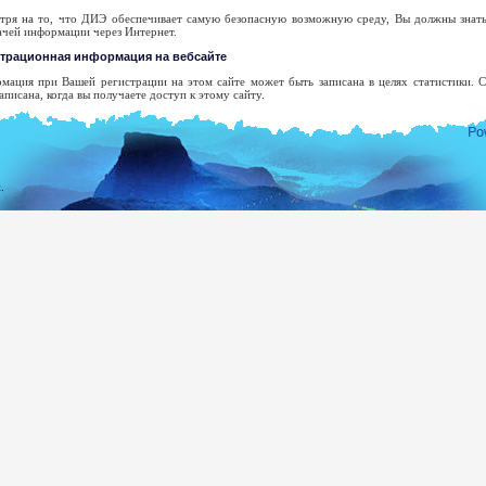
тря на то, что ДИЭ обеспечивает самую безопасную возможную среду, Вы должны знать,
ачей информации через Интернет.
страционная информация на вебсайте
мация при Вашей регистрации на этом сайте может быть записана в целях статистики.
аписана, когда вы получаете доступ к этому сайту.
ше доменное имя высшего уровня.
рес Вашего сервера.
та и время посещения сайта.
.
раницы доступа.
едыдущий сайт доступа.
п использованного браузера.
ша операционная система.
икакой попытки не будет сделано, чтобы опознать пользователей или их действия к
едования, когда правоохранительные органы могут получить ордер, чтобы просмотреть реги
дрес электронной почты будет зарегистрирован только с целью, обозначенной Вами. Он
тов, если Вы определенно не просили об этом, и мы не будем раскрывать его или использ
 согласия.
олного списка шри-ланкийских Заграничных Миссий Вы можете посетить веб-сайт Мин
ea.gov.lk
демократической Социалистической республики Шри-Ланки.