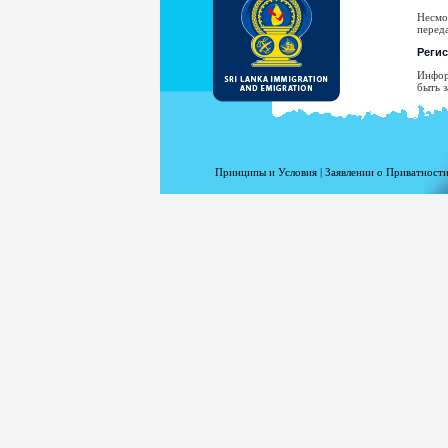
Несмо
перед
Реги
Инфор
быть з
Ва
Ад
Да
Принципы и Условия
|
Заявлении о Приватности
Ст
Пр
Ти
Ва
Н
рассл
Ваш а
адреса
Вашего
Для п
www.m