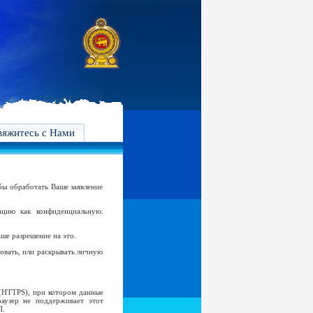
вяжитесь с Нами
бы обработать Ваше заявление
цию как конфиденциальную.
аше разрешение на это.
овать, или раскрывать личную
 (HTTPS), при котором данные
аузер не поддерживает этот
П.