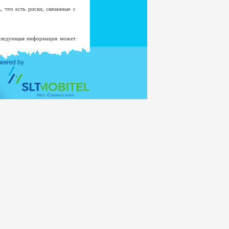
 что есть риски, связанные с
 Следующая информация может
роме маловероятных случаев
страцию в системе.
 не будет добавлен к списку
овать в любой другой цели без
истерства Внешних Отношений