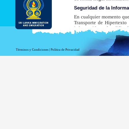
Seguridad de la Inform
En cualquier momento que 
Transporte de Hipertexto 
información está codificada
navegador no admite este
obtener una ETA.
Aunque el DI&E ofrece el e
Términos y Condiciones
|
Política de Privacidad
inherentes asociados a la t
Información de registro 
La información relacionada
estadísticas. La siguiente
Su nombre de dominio 
La dirección de su ser
La fecha y hora de la v
Las páginas a las que 
La página a la que acc