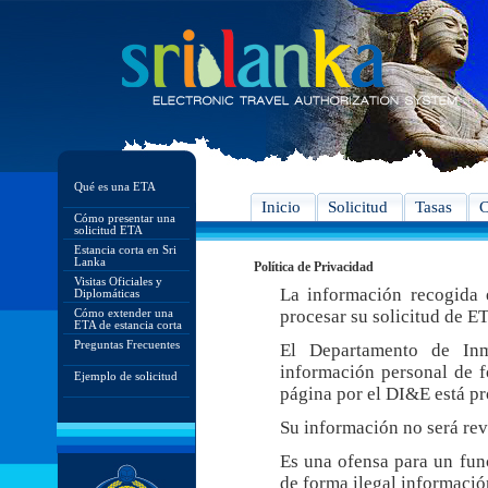
Qué es una ETA
Inicio
Solicitud
Tasas
C
Cómo presentar una
solicitud ETA
Estancia corta en Sri
Lanka
Política de Privacidad
Visitas Oficiales y
La información recogida e
Diplomáticas
Cómo extender una
procesar su solicitud de E
ETA de estancia corta
Preguntas Frecuentes
El Departamento de In
información personal de f
Ejemplo de solicitud
página por el DI&E está pr
Su información no será rev
Es una ofensa para un func
de forma ilegal informació