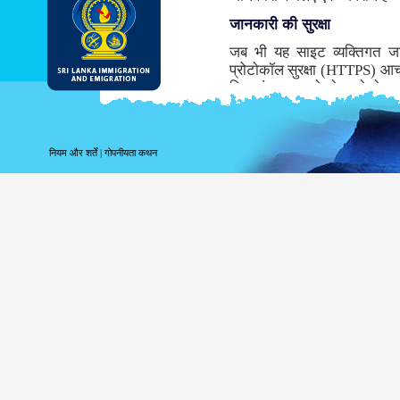
जानकारी की सुरक्षा
जब भी यह साइट व्यक्तिगत ज
प्रोटोकॉल सुरक्षा (HTTPS) आच
लिए संचरण करने से पहले डेटा ए
समर्थन नहीं करता तो, इस साइट के 
जबकि संभवतः डीआइ & ई सबसे सु
माध्यम से सूचना के संचरण के साथ
नियम और शर्तें
|
गोपनीयता कथन
साइट लॉगिंग सूचना
पर आपके लॉगिंग संबंधी सूचना 
उपयोग करते हैं तब निम्नलिखित 
अपने शीर्ष स्तर के डोमेन क
अपने सर्वर का पता;
तारीख और साइट की यात्र
पहुँचे पृष्ठ;
पूर्ववत पहुँचे साइट;
उपयोग किये गये ब्राउज़र क