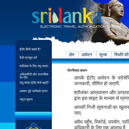
ईटीए किसे कहते हैं?
होम
आवेदन
शुल्क
स्थिति की
कैसे प्रस्तुत करें
श्रीलंका के लिए लघु यात्रा
गोपनीयता कथन
अधिकारियों और राजनयिक
आपके ईटीए आवेदन के प्रोसे
का दौरा
लघु यात्रा ईटीए कैसे बढ़ाएँ?
जानकारी, सीमित हो जाएगी.
अक्सर पूछे जानेवाले प्रश्न
श्रीलंका आप्रवासन और उत्प्र
द्वारा इस साइट के माध्यम से प्र
नमूना सूचना
आपकी निजी सूचनाओं का खुलास
जाए.
अवैध पहुँच, रिकॉर्ड, उपयोग, 
अधिकारी के लिए एक अपराध है