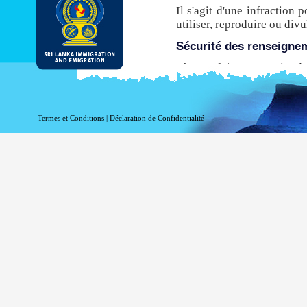
Il s'agit d'une infraction 
utiliser, reproduire ou di
Sécurité des renseigne
Chaque fois que ce site de
de transfert hypertexte sé
avant leur transmission à p
n’est pas compatible avec 
Termes et Conditions
|
Déclaration de Confidentialité
ce site pour obtenir une E
Même si le DI & E fournit
être conscient qu'il existe
via l'Internet.
Activer l’enregistrement
Information à l'égard de vo
fins statistiques. Les in
accédez à ce site:
votre nom de domaine 
votre adresse de serve
la date et l'heure de la 