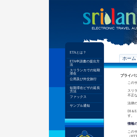
ETAとは？
ホーム
ETA申請書の提出方
法
スリランカでの短期
滞在
プライバ
公用及び外交旅行
この
短期滞在ビザの延長
スリラ
方法
不正
ファックス
法律
サンプル通知
DI
す。
情報
この
（H