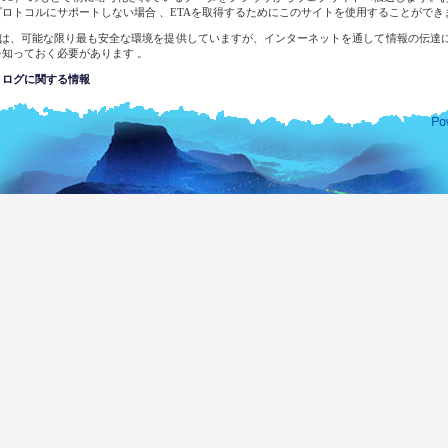
プロトコルにサポートしない場合 、ETAを取得するためにこのサイトを使用することができ
＆Eは、可能な限り最も安全な環境を提供していますが、インターネットを通して情報の伝達
を知っておく必要があります 。
トログに関する情報
サイトに統計上の目的のためにあなたのログに関する情報が記録される可能性があります。
場合、下記の情報が記録されることがあります 。
なたのトップレベルのドメイン名
なたのサーバアドレス
イトへの訪問の日付と時刻
クセスしたページ
にアクセスしたサイト
用したブラウザのタイプ
なたのオペレーティングシステム
執行機関は盲亀浮木の調査のため、システムのログを検査しに令状を行使 する以外に
する試みを行われることはありません。
メールアドレスを記録されるのはあなたが提供された目的のためだけです。具体的に要求しな
ません 。また、あなたの同意なしにそれを開示したり、他の目的に使用したりしません。
ランカ在外公館の完全なリストをご覧になりたい場合、外部関係省のウェブサイトを訪問
ランカ民主社会主義共和国