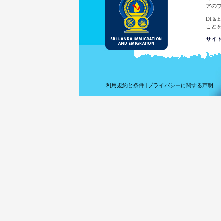
アの
DI
こと
サイ
この
した
あ
あ
利用規約と条件
|
プライバシーに関する声明
サ
ア
前
使
あ
法
識別
E-
加し
スリ
スリ