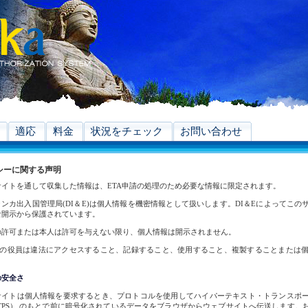
適応
料金
状況をチェック
お問い合わせ
シーに関する声明
サイトを通して収集した情報は、ETA申請の処理のため必要な情報に限定されます。
ンカ出入国管理局(DI＆E)は個人情報を機密情報として扱いします。DI＆Eによってこ
な開示から保護されています。
の許可または本人は許可を与えない限り、個人情報は開示されません。
＆Eの役員は違法にアクセスすること、記録すること、使用すること、複製することまたは
の安全さ
サイトは個人情報を要求するとき、プロトコルを使用してハイパーテキスト・トランスポ
TTPS） のもとで前に暗号化されているデータをブラウザからウェブサイトへ伝送します。