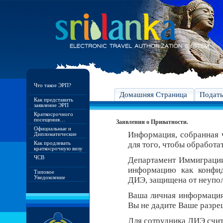
Что такое ЭРП?
Домашняя Страница
Подат
Как представить
заявление ЭРП
Краткосрочного
посещения…
Заявлении о Приватности.
Официальные и
Информация, собранная ч
Дипломатические
Как продлевать
для того, чтобы обработа
краткосрочную визу
ЧСВ
Департамент Иммиграци
информацию как конфид
Типовое
Уведомление
ДИЭ, защищена от неупо
Ваша личная информация 
Вы не дадите Ваше разреш
Для сотрудника ДИЭ счит