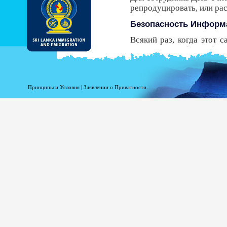
репродуцировать, или р
Безопасность Информ
Всякий раз, когда этот 
Безопасности (HTTPS), 
передачи от вашего брау
безопасный протокол, у В
получить ЭРП.
Принципы и Условия
|
Заявлении о Приватности.
Несмотря на то, что ДИ
должны знать, что есть р
Регистрационная инфо
Информация при Вашей р
статистики. Следующая
доступ к этому сайту.
Ваше доменное имя в
Адрес Вашего сервер
Дата и время посещен
Страницы доступа.