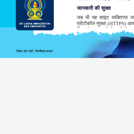
जानकारी की सुरक्षा
जब भी यह साइट व्यक्तिगत ज
प्रोटोकॉल सुरक्षा (HTTPS) आच
लिए संचरण करने से पहले डेटा ए
समर्थन नहीं करता तो, इस साइट के 
जबकि संभवतः डीआइ & ई सबसे सु
माध्यम से सूचना के संचरण के साथ
नियम और शर्तें
|
गोपनीयता कथन
साइट लॉगिंग सूचना
पर आपके लॉगिंग संबंधी सूचना 
उपयोग करते हैं तब निम्नलिखित 
अपने शीर्ष स्तर के डोमेन क
अपने सर्वर का पता;
तारीख और साइट की यात्र
पहुँचे पृष्ठ;
पूर्ववत पहुँचे साइट;
उपयोग किये गये ब्राउज़र क