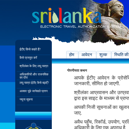
ईटीए किसे कहते हैं?
होम
आवेदन
शुल्क
स्थिति की
कैसे प्रस्तुत करें
श्रीलंका के लिए लघु यात्रा
गोपनीयता कथन
अधिकारियों और राजनयिक
आपके ईटीए आवेदन के प्रोसे
का दौरा
लघु यात्रा ईटीए कैसे बढ़ाएँ?
जानकारी, सीमित हो जाएगी.
अक्सर पूछे जानेवाले प्रश्न
श्रीलंका आप्रवासन और उत्प्र
द्वारा इस साइट के माध्यम से प्र
नमूना सूचना
आपकी निजी सूचनाओं का खुलास
जाए.
अवैध पहुँच, रिकॉर्ड, उपयोग, 
अधिकारी के लिए एक अपराध है