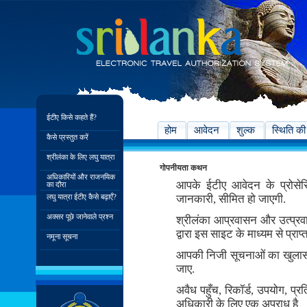
ईटीए किसे कहते हैं?
होम
आवेदन
शुल्क
स्थिति की
कैसे प्रस्तुत करें
श्रीलंका के लिए लघु यात्रा
गोपनीयता कथन
अधिकारियों और राजनयिक
आपके ईटीए आवेदन के प्रोसे
का दौरा
लघु यात्रा ईटीए कैसे बढ़ाएँ?
जानकारी, सीमित हो जाएगी.
अक्सर पूछे जानेवाले प्रश्न
श्रीलंका आप्रवासन और उत्प्र
द्वारा इस साइट के माध्यम से प्र
नमूना सूचना
आपकी निजी सूचनाओं का खुलास
जाए.
अवैध पहुँच, रिकॉर्ड, उपयोग, 
अधिकारी के लिए एक अपराध है