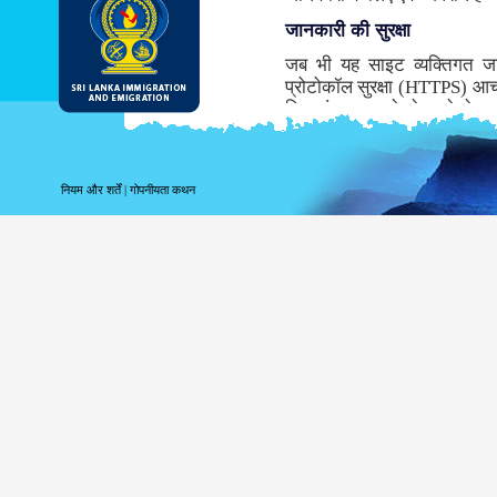
जानकारी की सुरक्षा
जब भी यह साइट व्यक्तिगत ज
प्रोटोकॉल सुरक्षा (HTTPS) आच
लिए संचरण करने से पहले डेटा ए
समर्थन नहीं करता तो, इस साइट के 
जबकि संभवतः डीआइ & ई सबसे सु
माध्यम से सूचना के संचरण के साथ
नियम और शर्तें
|
गोपनीयता कथन
साइट लॉगिंग सूचना
पर आपके लॉगिंग संबंधी सूचना 
उपयोग करते हैं तब निम्नलिखित 
अपने शीर्ष स्तर के डोमेन क
अपने सर्वर का पता;
तारीख और साइट की यात्र
पहुँचे पृष्ठ;
पूर्ववत पहुँचे साइट;
उपयोग किये गये ब्राउज़र क