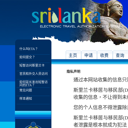
什么叫ETA？
主页
申请
收费
查询
如何提交？
短暂访问斯里兰卡
隐私声明
官员和外交人员访问
通过本网站收集的信息只
如何延长发出短暂访
问的ETA？
斯里兰卡移居与移民部(D
常见问题
收集的信息，不让得到未
样本通知
您的个人信息不得泄露除
斯里兰卡移居与移民部(
者泄露是根本就成为犯法