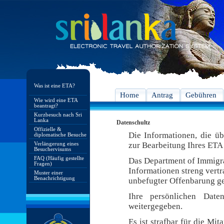
Was ist eine ETA?
Home
Antrag
Gebühren
Wie wird eine ETA
beantragt?
Kurzbesuch nach Sri
Lanka
Datenschultz
Offizielle &
Die Informationen, die ü
diplomatische Besuche
Verlängerung eines
zur Bearbeitung Ihres ETA 
Besuchervisums
FAQ (Häufig gestellte
Das Department of Immigra
Fragen)
Informationen streng vert
Muster einer
Benachrichtigung
unbefugter Offenbarung ge
Ihre persönlichen Date
weitergegeben.
Es ist strafbar für die Mi