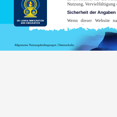
Nutzung, Vervielfältigung
Sicherheit der Angaben
Wenn dieser Website nac
Protokoll, Hypertext Tran
Übertragung von Ihrem B
Browser dieses sichere Pro
diese Website zu nutzen,
Allgemeine Nutzungsbedingungen
|
Datenschultz
sicherste Umgebung mögli
Risiken im Zusammenhang 
verbunden sind.
While DI&E provides the m
are inherent risks associat
Information beim Einlo
Informationen in Bezug au
Zwecken aufgezeichnet w
werden, wenn Sie diese Sei
Ihr Top-Level-Domai
Ihre Server-Adresse