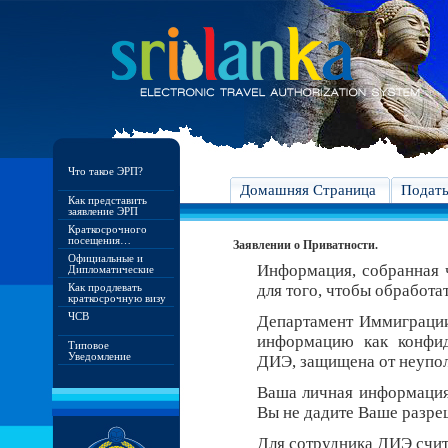
Что такое ЭРП?
Домашняя Страница
Подат
Как представить
заявление ЭРП
Краткосрочного
посещения…
Заявлении о Приватности.
Официальные и
Информация, собранная ч
Дипломатические
Как продлевать
для того, чтобы обработа
краткосрочную визу
ЧСВ
Департамент Иммиграци
информацию как конфид
Типовое
Уведомление
ДИЭ, защищена от неупо
Ваша личная информация 
Вы не дадите Ваше разреш
Для сотрудника ДИЭ счит