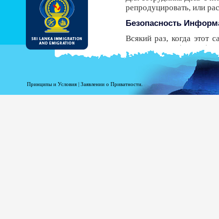
репродуцировать, или р
Безопасность Информ
Всякий раз, когда этот 
Безопасности (HTTPS), 
передачи от вашего брау
безопасный протокол, у В
получить ЭРП.
Принципы и Условия
|
Заявлении о Приватности.
Несмотря на то, что ДИ
должны знать, что есть р
Регистрационная инфо
Информация при Вашей р
статистики. Следующая
доступ к этому сайту.
Ваше доменное имя в
Адрес Вашего сервер
Дата и время посещен
Страницы доступа.