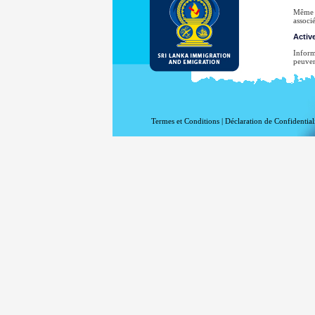
Même s
associé
Active
Inform
peuven
vo
vo
la 
Termes et Conditions
|
Déclaration de Confidential
le
le
le
vo
Au
enquêt
Votre 
diffus
consen
Pour u
www.m