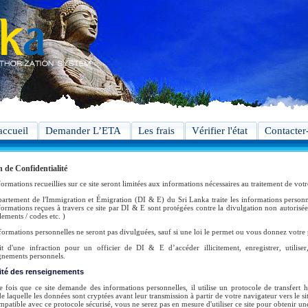
accueil
Demander L’ETA
Les frais
Vérifier l'état
Contacter
n de Confidentialité
formations recueillies sur ce site seront limitées aux informations nécessaires au traitement de vo
artement de l'Immigration et Émigration (DI & E) du Sri Lanka traite les informations personne
formations reçues à travers ce site par DI & E sont protégées contre la divulgation non autorisée.
ements / codes etc. )
formations personnelles ne seront pas divulguées, sauf si une loi le permet ou vous donnez votre
git d'une infraction pour un officier de DI & E d’accéder illicitement, enregistrer, utilis
gnements personnels.
ité des renseignements
 fois que ce site demande des informations personnelles, il utilise un protocole de transfert 
e laquelle les données sont cryptées avant leur transmission à partir de votre navigateur vers le si
mpatible avec ce protocole sécurisé, vous ne serez pas en mesure d'utiliser ce site pour obtenir u