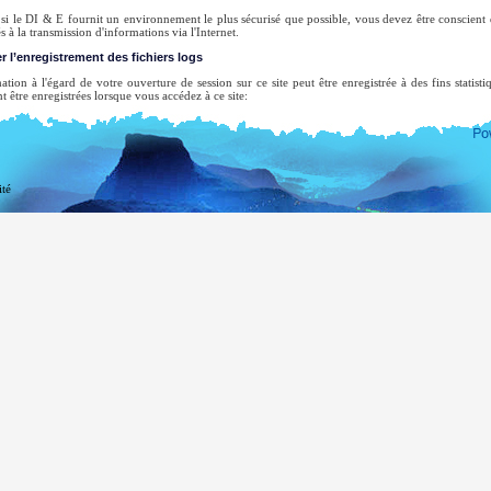
i le DI & E fournit un environnement le plus sécurisé que possible, vous devez être conscient qu
s à la transmission d'informations via l'Internet.
r l’enregistrement des fichiers logs
ation à l'égard de votre ouverture de session sur ce site peut être enregistrée à des fins statist
t être enregistrées lorsque vous accédez à ce site:
tre nom de domaine de premier niveau ;
tre adresse de serveur ;
date et l'heure de la visite du site ;
ité
s pages consultées ;
 site précédent visité ;
 type de navigateur utilisé, et
tre système d’exploitation
cune tentative ne sera faite pour identifier les utilisateurs ou leurs activités de navigation, s
e, où un organisme de la loi peut exercer un mandat d'inspecter les journaux du système.
courriel ne sera enregistré uniquement que pour le but pour lequel vous l’avez fournie. Il ne
ion, sauf si vous avez expressément demandé cela, nous ne la divulgueront pas ou ne l’utiliseron
tement.
ne liste complète des missions au Sri Lanka à l'étranger, vous pouvez visiter le site Internet du mi
ea.gov.lk
de la République démocratique socialiste du Sri Lanka.