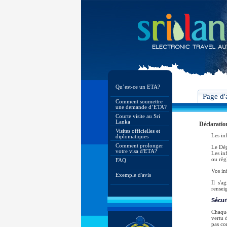
Qu’est-ce un ETA?
Page d'
Comment soumettre
une demande d’ETA?
Courte visite au Sri
Lanka
Déclaratio
Visites officielles et
Les in
diplomatiques
Comment prolonger
Le Dép
votre visa d'ETA?
Les in
ou règl
FAQ
Vos in
Exemple d'avis
Il s'a
rensei
Sécur
Chaque
vertu d
pas co