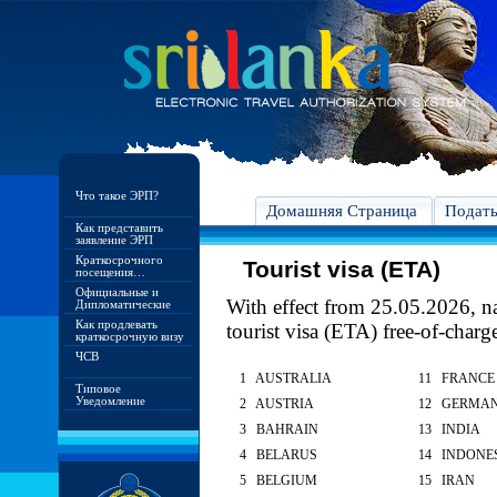
Что такое ЭРП?
Домашняя Страница
Подат
Как представить
заявление ЭРП
Краткосрочного
Tourist visa (ETA)
посещения…
Официальные и
With effect from 25.05.2026, nat
Дипломатические
Как продлевать
tourist visa (ETA) free-of-charg
краткосрочную визу
ЧСВ
1 AUSTRALIA
11 FRANCE
Типовое
Уведомление
2 AUSTRIA
12 GERMA
3 BAHRAIN
13 INDIA
4 BELARUS
14 INDONE
5 BELGIUM
15 IRAN