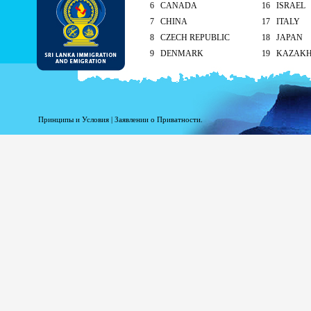
6 CANADA
16 ISRAEL
7 CHINA
17 ITALY
8 CZECH REPUBLIC
18 JAPAN
9 DENMARK
19 KAZAK
10 FINLAND
20 KUWAIT
As per the reciprocal and Bilate
tourist visa (ETA) free of charg
Принципы и Условия
|
Заявлении о Приватности.
Singapore and Seychelle
Maldives – 90 days
ETA charges for all other cou
Method of submission of ETA
By the applicant/ At the Sri Lankan ove
head office
On arrival