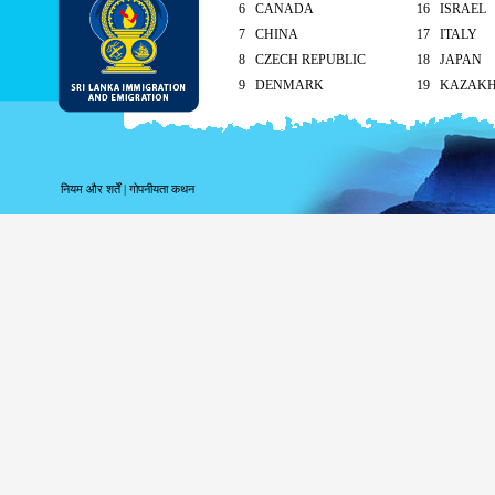
6 CANADA
16 ISRAEL
7 CHINA
17 ITALY
8 CZECH REPUBLIC
18 JAPAN
9 DENMARK
19 KAZAK
10 FINLAND
20 KUWAIT
As per the reciprocal and Bilate
tourist visa (ETA) free of charg
नियम और शर्तें
|
गोपनीयता कथन
Singapore and Seychelle
Maldives – 90 days
ETA charges for all other cou
Method of submission of ETA
By the applicant/ At the Sri Lankan ove
head office
On arrival