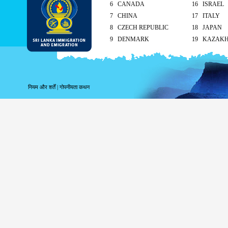
6 CANADA
16 ISRAEL
7 CHINA
17 ITALY
8 CZECH REPUBLIC
18 JAPAN
9 DENMARK
19 KAZAK
10 FINLAND
20 KUWAIT
As per the reciprocal and Bilate
tourist visa (ETA) free of charg
नियम और शर्तें
|
गोपनीयता कथन
Singapore and Seychelle
Maldives – 90 days
ETA charges for all other cou
Method of submission of ETA
By the applicant/ At the Sri Lankan ove
head office
On arrival