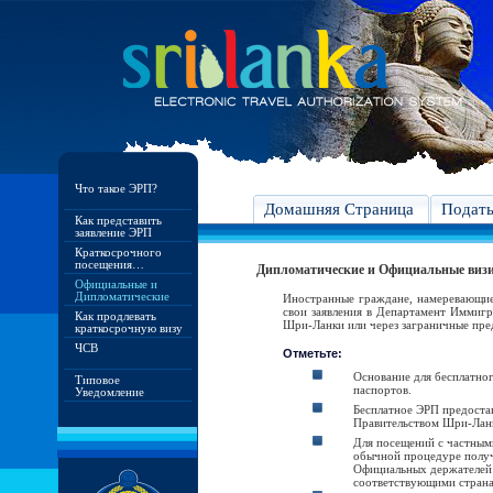
Что такое ЭРП?
Домашняя Страница
Подат
Как представить
заявление ЭРП
Краткосрочного
посещения…
Дипломатические и Официальные виз
Официальные и
Дипломатические
Иностранные граждане, намеревающие
свои заявления в Департамент Иммигр
Как продлевать
Шри-Ланки или через заграничные пре
краткосрочную визу
ЧСВ
Отметьте:
Основание для бесплатно
Типовое
паспортов.
Уведомление
Бесплатное ЭРП предоста
Правительством Шри-Ланк
Для посещений с частным
обычной процедуре получ
Официальных держателей 
соответствующими страна