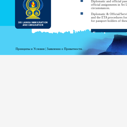
Diplomatic and official pass
official assignments in Sri
circumstances.
Diplomatic & Official/Serv
and the ETA procedures for th
for passport holders of thes
Country
Bahrain
Принципы и Условия
|
Заявлении о Приватности.
Bangladesh
Belarus
Brazil
Cambodia
Chile
China
Cuba
Georgia
Hong Kong