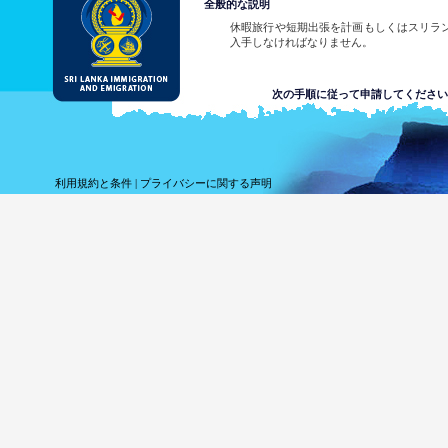
全般的な説明
休暇旅行や短期出張を計画もしくはスリラ
入手しなければなりません。
次の手順に従って申請してください
申請書を提出する。
承認書を受け取る。
ETA承諾書もしくは、照
利用規約と条件
|
プライバシーに関する声明
ランカ在外公館に連絡する
スリランカの在外公館リストを見る
サンプルETA承諾書及び・または照会通知
上記の６つの提出方法のいずれかを使い、
真は不要です。簡単に申請書に記入し、電
ん。
ETAが許可され場合、申請者に通知されます
ETAが拒絶された場合、システムが申請
い、支援を求めることができます。
スリランカの在外公館リストを見る
サンプルETA承諾書及び・または照会通知