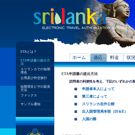
ETAとは？
ホーム
適応
料金
状
ETA申請書の提出方
法
スリランカでの短期
滞在
ETA申請書の提出方法
公用及び外交旅行
訪問者の利便性を考え、下記のいずれかの形
短期滞在ビザの延長
申請者本人によって
方法
ファックス
第三者によって
スリランカ在外公館
サンプル通知
出入国管理局本部（DI＆E）
入国の際