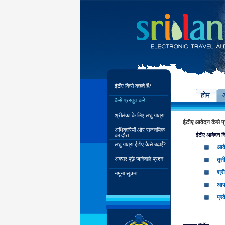
ईटीए किसे कहते हैं?
होम
कैसे प्रस्तुत करें
श्रीलंका के लिए लघु यात्रा
ईटीए आवेदन कैसे प्र
अधिकारियों और राजनयिक
ईटीए आवेदन निम
का दौरा
लघु यात्रा ईटीए कैसे बढ़ाएँ?
आवे
अक्सर पूछे जानेवाले प्रश्न
तृती
श्र
नमूना सूचना
आप्
प्र