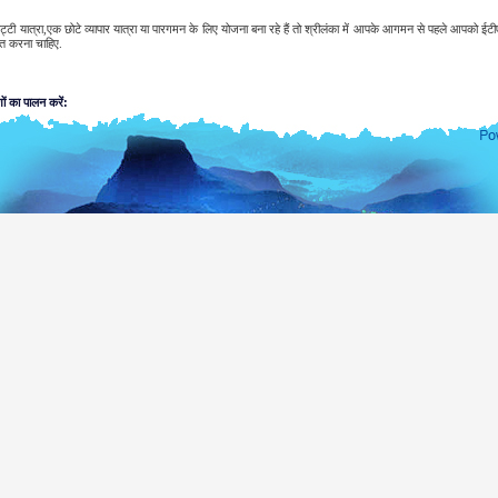
टी यात्रा,एक छोटे व्यापार यात्रा या पारगमन के लिए योजना बना रहे हैं तो श्रीलंका में आपके आगमन से पहले आपको ईट
्त करना चाहिए.
ों का पालन करें:
आवेदन जमा करें.
पावती प्राप्त करें.
अपने ईटीए अनुमोदन या रेफ़रल नोटिस प्राप्त करें. यदि रेफ़रल नोटिस को जारी किया गया है, तो आप आवश्यक ई
श्रीलंका प्रवासी मिशन का संपर्क कर सकते हैं.
ी मिशनों की सूची
नोटिस का नमूना और/या रेफरल नोटिस देखें.
ेदन, ऊपर उल्लिखित छह तरीकों में से किसी एक के उपयोग से इलेक्ट्रॉनिकी रूप में प्रस्तुत किया जाना चाहिए. विभाग वाप
थि से लेकर तीन महीनों के भीतर श्रीलंका में प्रवेश करने के लिए ईटीए धारक हकदार है.
वारा ईटीए का अस्वीकार कर दिया जाए तो एक रेफ़रल नोटिस आवेदक को भेज दी जाएगी और उसे आवश्यक सहायता के लिए न
 की जरूरत पड़ती है.
ी मिशनों की सूची
नोटिस का नमूना और/या रेफरल नोटिस देखें.
ईटीए आवेदन का प्रस्तुतीकरण