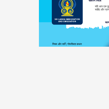
साधरण निर्देश
यदि आप एक छुट्
चाहिए और प्राप
चरण
नियम और शर्तें
|
गोपनीयता कथन
श्रीलंका प्रवास
ईटीए अनुमोदन 
ईटीए के लिए आव
जारी की गयी ति
जब प्रणाली द्
से संपर्क करने
श्रीलंका प्रवास
ईटीए अनुमोदन 
आवेदक द्वारा 