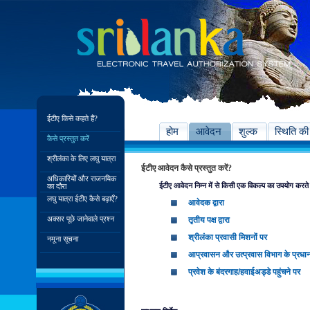
ईटीए किसे कहते हैं?
होम
आवेदन
शुल्क
स्थिति की
कैसे प्रस्तुत करें
श्रीलंका के लिए लघु यात्रा
ईटीए आवेदन कैसे प्रस्तुत करें?
अधिकारियों और राजनयिक
ईटीए आवेदन निम्न में से किसी एक विकल्प का उपयोग करते ह
का दौरा
लघु यात्रा ईटीए कैसे बढ़ाएँ?
आवेदक द्वारा
अक्सर पूछे जानेवाले प्रश्न
तृतीय पक्ष द्वारा
श्रीलंका प्रवासी मिशनों पर
नमूना सूचना
आप्रवासन और उत्प्रवास विभाग के प्रधान
प्रवेश के बंदरगाह/हवाईअड्डे पहुंचने पर