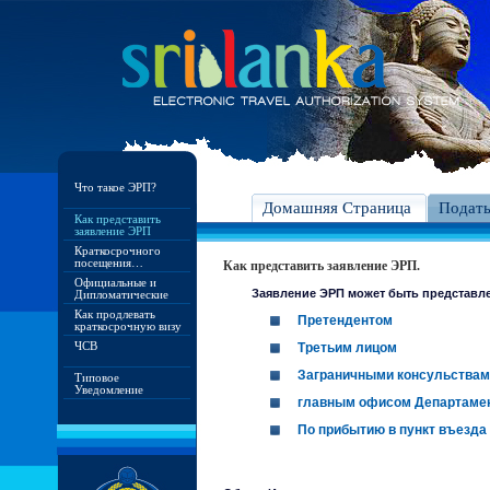
Что такое ЭРП?
Домашняя Страница
Подат
Как представить
заявление ЭРП
Краткосрочного
посещения…
Как представить заявление ЭРП.
Официальные и
Заявление ЭРП может быть представл
Дипломатические
Как продлевать
Претендентом
краткосрочную визу
ЧСВ
Третьим лицом
Заграничными консульствам
Типовое
Уведомление
главным офисом Департамен
По прибытию в пункт въезда