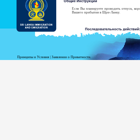
Общие Инструкции
Если Вы планируете проводить отпуск, ко
Вашего прибытия в Шри-Ланку.
Последовательность действий
Представьте заявление.
Получите подтверждение.
Получите уведомления об 
Принципы и Условия
|
Заявлении о Приватности.
получено, Вы можете связ
список Заграничных Консульств Шри-Ланки
посмотрите образец уведомления об утверж
Заявление для ЭРП должно быть представ
Департамент не возмещает затрат по этим п
Держатель ЭРП наделен правом въехать в Шр
В случае отказа в ЭРП, система пошлет 
ближайшим Консульством Шри-Ланки для н
список Заграничных Консульств Шри-Ланки
посмотрите образец уведомления об утверж
оформление заявления ЭРП претенден