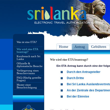
Was ist eine ETA?
Home
Antrag
Gebühren
Wie wird eine ETA
beantragt?
Kurzbesuch nach Sri
Lanka
Wie wird eine ETA beantragt?
Offizielle &
Ein ETA Antrag kann durch eine der folg
diplomatische Besuche
Verlängerung eines
Durch den Antragsteller
Besuchervisums
FAQ (Häufig gestellte
Durch Dritte
Fragen)
Bei Sri Lanka Auslandsvertret
Muster einer
Benachrichtigung
An der Zentrale des Departmen
Bei der Einreise