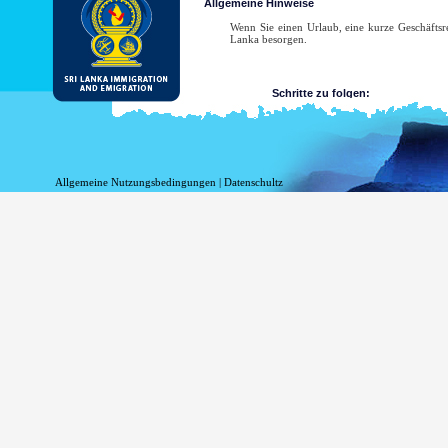
Allgemeine Hinweise
Wenn Sie einen Urlaub, eine kurze Geschäftsre
Lanka besorgen.
Schritte zu folgen:
Reichen Sie den Antrag ein
Holen Sie sich die Empfangs
Holen Sie sich Ihre ETA-Zu
Allgemeine Nutzungsbedingungen
|
Datenschultz
wenden Sie sich an die nächs
Liste der Sri Lanka Auslandsvertretung
Zur Muster eines ETA Zulassungsbescheids und
Der Antrag auf ETA sollte elektronisch durch e
Der Zulassungsinhaber ist berechtigt, ab dem 
Im Falle der Antrag auf ETA abgelehnt wird, s
Department of Immigration and Emigration fü
Liste der Sri Lanka Auslandsvertretung
Zur Muster eines ETA Zulassungsbescheids und
ETA durch den Antragsteller selbst
Wenn Sie einen Kurzbesuch in Sri Lanka pl